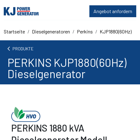
Angebot anfordern
Startseite
Dieselgeneratoren
Perkins
KJP1880(60Hz)
arrow_back_ios
PRODUKTE
PERKINS KJP1880(60Hz)
Dieselgenerator
PERKINS 1880 kVA
Dieselgenerator Modell