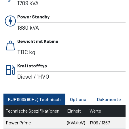
1709 kVA
charger
Power Standby
1880 kVA
weight
Gewicht mit Kabine
TBC kg
local_gas_station
Kraftstofftyp
Diesel / ¹HVO
KJP1880(60Hz) Technisch
Optional
Dokumente
Technische Spezifikationen
Einheit
Werte
Power Prime
(kVA/kW)
1709 / 1367