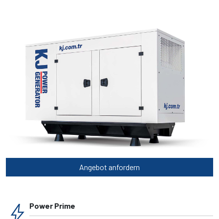
Angebot anfordern
bolt
Power Prime