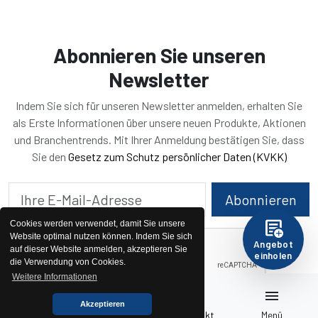
Abonnieren Sie unseren
Newsletter
Indem Sie sich für unseren Newsletter anmelden, erhalten Sie
als Erste Informationen über unsere neuen Produkte, Aktionen
und Branchentrends. Mit Ihrer Anmeldung bestätigen Sie, dass
Sie den
Gesetz zum Schutz persönlicher Daten (KVKK)
Abonnieren
add_notes
Cookies werden verwendet, damit Sie unsere
Website optimal nutzen können. Indem Sie sich
Angebot
auf dieser Website anmelden, akzeptieren Sie
einholen
die Verwendung von Cookies.
Weitere Informationen
home
pallet
call
menu
Akzeptieren
Startseite
Generatoren
Kontakt
Menü