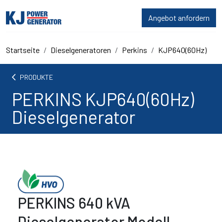
Angebot anfordern
Startseite
Dieselgeneratoren
Perkins
KJP640(60Hz)
arrow_back_ios
PRODUKTE
PERKINS KJP640(60Hz)
Dieselgenerator
PERKINS 640 kVA
Dieselgenerator Modell