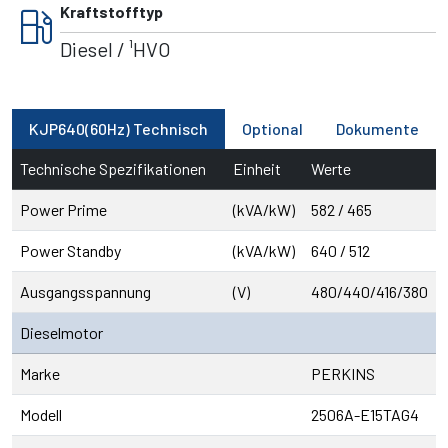
local_gas_station
Kraftstofftyp
Diesel / ¹HVO
KJP640(60Hz) Technisch
Optional
Dokumente
Technische Spezifikationen
Einheit
Werte
Power Prime
(kVA/kW)
582 / 465
Power Standby
(kVA/kW)
640 / 512
Ausgangsspannung
(V)
480/440/416/380
Dieselmotor
Marke
PERKINS
Modell
2506A-E15TAG4