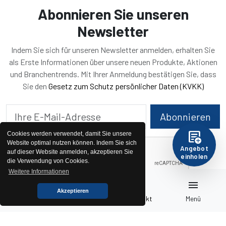
Abonnieren Sie unseren
Newsletter
Indem Sie sich für unseren Newsletter anmelden, erhalten Sie
als Erste Informationen über unsere neuen Produkte, Aktionen
und Branchentrends. Mit Ihrer Anmeldung bestätigen Sie, dass
Sie den
Gesetz zum Schutz persönlicher Daten (KVKK)
Abonnieren
add_notes
Cookies werden verwendet, damit Sie unsere
Website optimal nutzen können. Indem Sie sich
Angebot
auf dieser Website anmelden, akzeptieren Sie
einholen
die Verwendung von Cookies.
Weitere Informationen
home
pallet
call
menu
Akzeptieren
Startseite
Generatoren
Kontakt
Menü