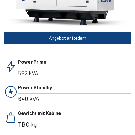
Angebot anfordern
bolt
Power Prime
582 kVA
charger
Power Standby
640 kVA
weight
Gewicht mit Kabine
TBC kg