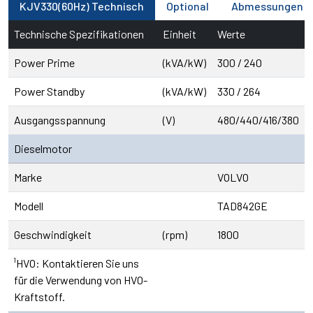
KJV330(60Hz) Technisch
Optional
Abmessungen
Technische Spezifikationen
Einheit
Werte
Power Prime
(kVA/kW)
300 / 240
Power Standby
(kVA/kW)
330 / 264
Ausgangsspannung
(V)
480/440/416/380
Dieselmotor
Marke
VOLVO
Modell
TAD842GE
Geschwindigkeit
(rpm)
1800
¹HVO: Kontaktieren Sie uns
für die Verwendung von HVO-
Kraftstoff.