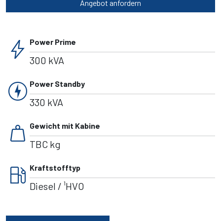
Angebot anfordern
bolt
Power Prime
300 kVA
charger
Power Standby
330 kVA
weight
Gewicht mit Kabine
TBC kg
local_gas_station
Kraftstofftyp
Diesel / ¹HVO