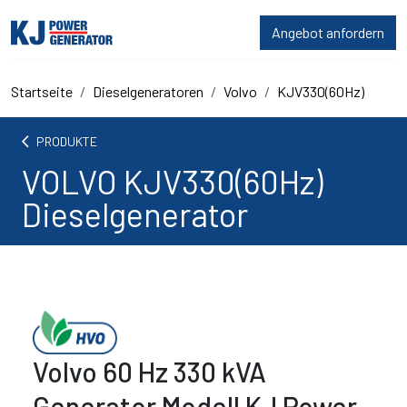
Angebot anfordern
Startseite
Dieselgeneratoren
Volvo
KJV330(60Hz)
arrow_back_ios
PRODUKTE
VOLVO KJV330(60Hz)
Dieselgenerator
Volvo 60 Hz 330 kVA
Generator Modell KJ Power