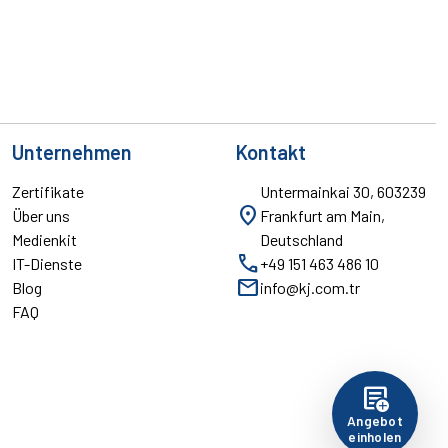
Unternehmen
Kontakt
Zertifikate
Untermainkai 30, 603239
location_on
Über uns
Frankfurt am Main,
Medienkit
Deutschland
call
IT-Dienste
+49 151 463 486 10
mail
Blog
info@kj.com.tr
FAQ
add_notes
Angebot
einholen