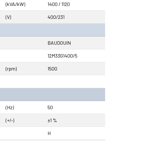
(kVA/kW)
1400 / 1120
(V)
400/231
BAUDOUIN
12M33G1400/5
(rpm)
1500
(Hz)
50
(+/-)
±1 %
H