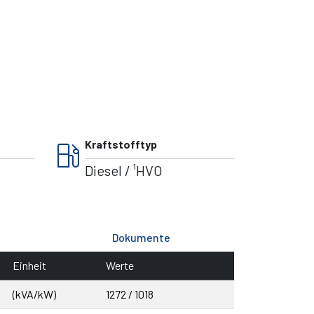
local_gas_station
Kraftstofftyp
Diesel / ¹HVO
Dokumente
Einheit
Werte
(kVA/kW)
1272 / 1018