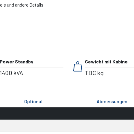
eis und andere Details,
weight
Power Standby
Gewicht mit Kabine
1400 kVA
TBC kg
Optional
Abmessungen