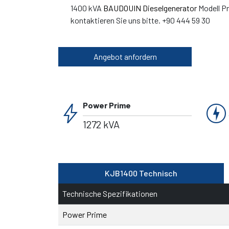
1400 kVA
BAUDOUIN Dieselgenerator
Modell Pr
kontaktieren Sie uns bitte. +90 444 59 30
Angebot anfordern
bolt
charger
Power Prime
1272 kVA
KJB1400 Technisch
Technische Spezifikationen
Power Prime