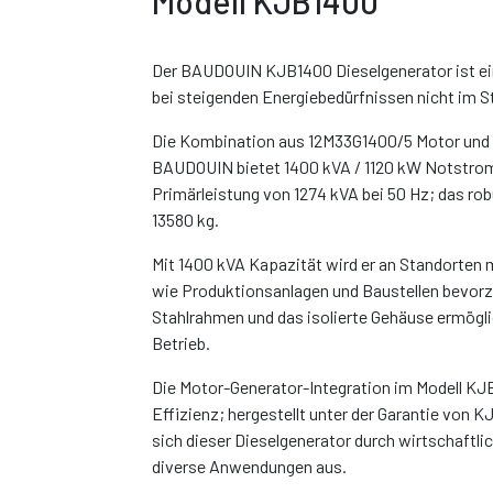
Modell KJB1400
Der BAUDOUIN KJB1400 Dieselgenerator ist ein
bei steigenden Energiebedürfnissen nicht im St
Die Kombination aus 12M33G1400/5 Motor und 
BAUDOUIN bietet 1400 kVA / 1120 kW Notstrom
Primärleistung von 1274 kVA bei 50 Hz; das ro
13580 kg.
Mit 1400 kVA Kapazität wird er an Standorten
wie Produktionsanlagen und Baustellen bevorzu
Stahlrahmen und das isolierte Gehäuse ermögli
Betrieb.
Die Motor-Generator-Integration im Modell KJ
Effizienz; hergestellt unter der Garantie von 
sich dieser Dieselgenerator durch wirtschaftlic
diverse Anwendungen aus.