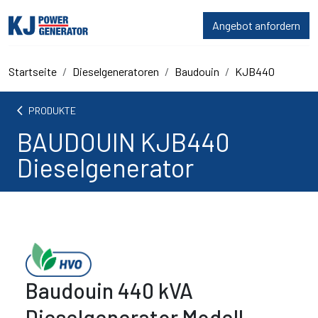
Angebot anfordern
Startseite
Dieselgeneratoren
Baudouin
KJB440
arrow_back_ios
PRODUKTE
BAUDOUIN KJB440
Dieselgenerator
Baudouin 440 kVA
Dieselgenerator Modell