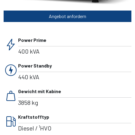
Angebot anfordern
bolt
Power Prime
400 kVA
charger
Power Standby
440 kVA
weight
Gewicht mit Kabine
3858 kg
local_gas_station
Kraftstofftyp
Diesel / ¹HVO