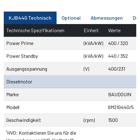
KJB440 Technisch
Optional
Abmessungen
Do
Technische Spezifikationen
Einheit
Werte
Power Prime
(kVA/kW)
400 / 320
Power Standby
(kVA/kW)
440 / 352
Ausgangsspannung
(V)
400/231
Dieselmotor
Marke
BAUDOUIN
Modell
6M21G440/5
Geschwindigkeit
(rpm)
1500
¹HVO: Kontaktieren Sie uns für die