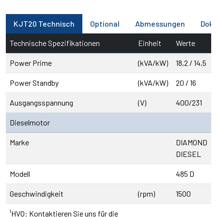
KJT20 Technisch
Optional
Abmessungen
Dok
Technische Spezifikationen
Einheit
Werte
Power Prime
(kVA/kW)
18,2 / 14,5
Power Standby
(kVA/kW)
20 / 16
Ausgangsspannung
(V)
400/231
Dieselmotor
Marke
DIAMOND
DIESEL
Modell
485 D
Geschwindigkeit
(rpm)
1500
¹HVO: Kontaktieren Sie uns für die