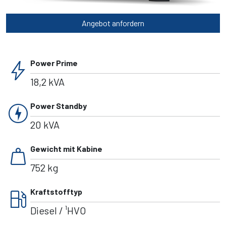
Angebot anfordern
bolt
Power Prime
18,2 kVA
charger
Power Standby
20 kVA
weight
Gewicht mit Kabine
752 kg
local_gas_station
Kraftstofftyp
Diesel / ¹HVO