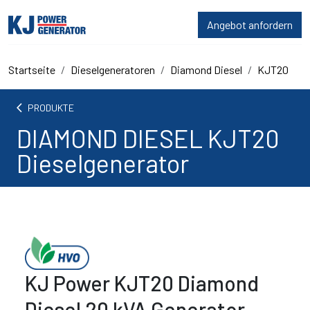
Angebot anfordern
Startseite
Dieselgeneratoren
Diamond Diesel
KJT20
arrow_back_ios
PRODUKTE
DIAMOND DIESEL KJT20
Dieselgenerator
KJ Power KJT20 Diamond
Diesel 20 kVA Generator