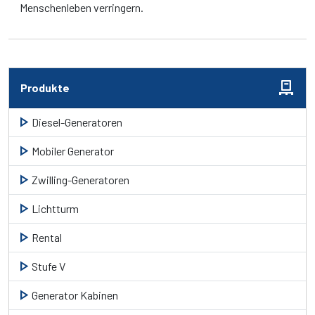
Menschenleben verringern.
pallet
Produkte
play_arrow
Diesel-Generatoren
play_arrow
Mobiler Generator
play_arrow
Zwilling-Generatoren
play_arrow
Lichtturm
play_arrow
Rental
play_arrow
Stufe V
play_arrow
Generator Kabinen