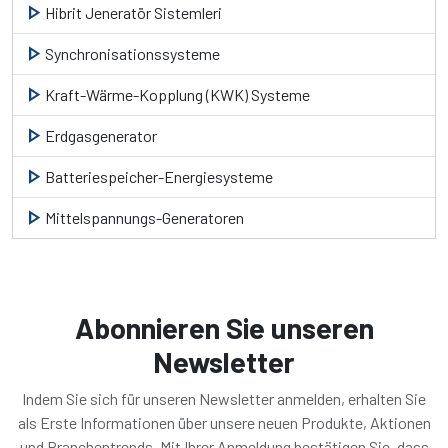
play_arrow
Hibrit Jeneratör Sistemleri
play_arrow
Synchronisationssysteme
play_arrow
Kraft-Wärme-Kopplung (KWK) Systeme
play_arrow
Erdgasgenerator
play_arrow
Batteriespeicher-Energiesysteme
play_arrow
Mittelspannungs-Generatoren
Abonnieren Sie unseren
Newsletter
Indem Sie sich für unseren Newsletter anmelden, erhalten Sie
als Erste Informationen über unsere neuen Produkte, Aktionen
und Branchentrends. Mit Ihrer Anmeldung bestätigen Sie, dass