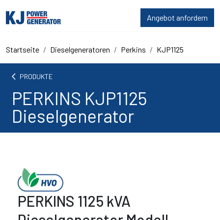
Angebot anfordern
Startseite
Dieselgeneratoren
Perkins
KJP1125
arrow_back_ios
PRODUKTE
PERKINS KJP1125
Dieselgenerator
PERKINS 1125 kVA
Dieselgenerator Modell