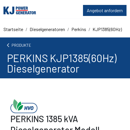
Angebot anfordern
Startseite
Dieselgeneratoren
Perkins
KJP1385(60Hz)
arrow_back_ios
PRODUKTE
PERKINS KJP1385(60Hz)
Dieselgenerator
PERKINS 1385 kVA
Dieselgenerator Modell