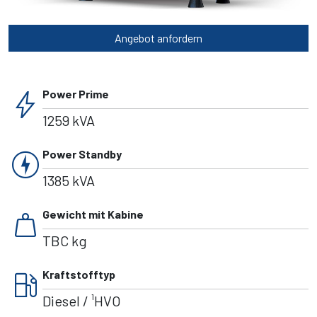
Angebot anfordern
bolt
Power Prime
1259 kVA
charger
Power Standby
1385 kVA
weight
Gewicht mit Kabine
TBC kg
local_gas_station
Kraftstofftyp
Diesel / ¹HVO