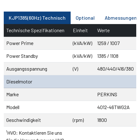
KJP1385(60Hz) Technisch
Optional
Abmessungen
Technische Spezifikationen
Einheit
Werte
Power Prime
(kVA/kW)
1259 / 1007
Power Standby
(kVA/kW)
1385 / 1108
Ausgangsspannung
(V)
480/440/416/380
Dieselmotor
Marke
PERKINS
Modell
4012-46TWG2A
Geschwindigkeit
(rpm)
1800
¹HVO: Kontaktieren Sie uns