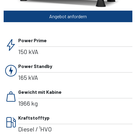
Angebot anfordern
bolt
Power Prime
150 kVA
charger
Power Standby
165 kVA
weight
Gewicht mit Kabine
1966 kg
local_gas_station
Kraftstofftyp
Diesel / ¹HVO