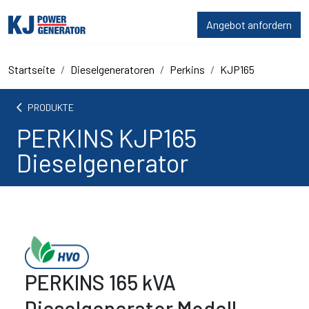
Angebot anfordern
Startseite
Dieselgeneratoren
Perkins
KJP165
arrow_back_ios
PRODUKTE
PERKINS KJP165
Dieselgenerator
PERKINS 165 kVA
Dieselgenerator Modell