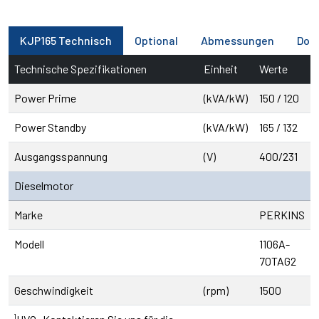
KJP165 Technisch
Optional
Abmessungen
Dok
Technische Spezifikationen
Einheit
Werte
Power Prime
(kVA/kW)
150 / 120
Power Standby
(kVA/kW)
165 / 132
Ausgangsspannung
(V)
400/231
Dieselmotor
Marke
PERKINS
Modell
1106A-
70TAG2
Geschwindigkeit
(rpm)
1500