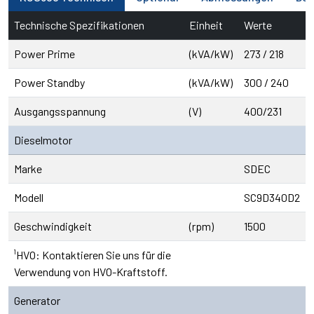
Technische Spezifikationen
Einheit
Werte
Power Prime
(kVA/kW)
273 / 218
Power Standby
(kVA/kW)
300 / 240
Ausgangsspannung
(V)
400/231
Dieselmotor
Marke
SDEC
Modell
SC9D340D2
Geschwindigkeit
(rpm)
1500
¹HVO: Kontaktieren Sie uns für die
Verwendung von HVO-Kraftstoff.
Generator