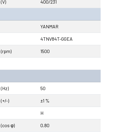
(V)
400/231
YANMAR
4TNV84T-GGEA
(rpm)
1500
(Hz)
50
(+/-)
±1 %
H
(cos φ)
0.80