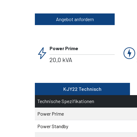
Angebot anfordern
bolt
charger
Power Prime
20,0 kVA
KJY22 Technisch
Technische Spezifikationen
Power Prime
Power Standby