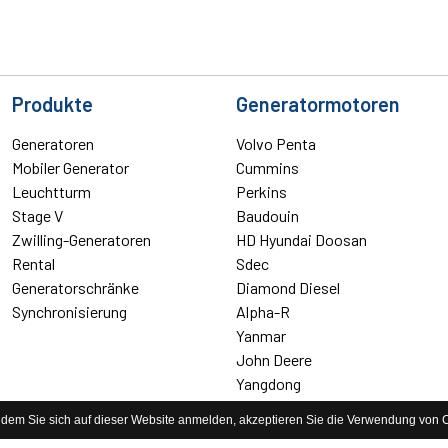
Produkte
Generatormotoren
Generatoren
Volvo Penta
Mobiler Generator
Cummins
Leuchtturm
Perkins
Stage V
Baudouin
Zwilling-Generatoren
HD Hyundai Doosan
Rental
Sdec
Generatorschränke
Diamond Diesel
Synchronisierung
Alpha-R
Yanmar
John Deere
Yangdong
ndem Sie sich auf dieser Website anmelden, akzeptieren Sie die Verwendung von 