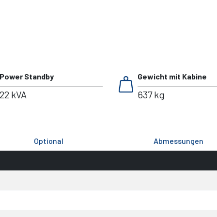
weight
Power Standby
Gewicht mit Kabine
22 kVA
637 kg
Optional
Abmessungen