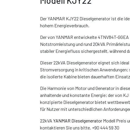
Modell KJY22
Der YANMAR KJY22 Dieselgenerator ist die ide
hohem Energieverbrauch.
Der von YANMAR entwickelte 4TNV84T-GGEA Mo
Notstromleistung und rund 20kVA Primärleistun
stabiler Energiefluss sichergestellt, während 
Dieser 22kVA Dieselgenerator eignet sich ideal
Stromversorgung in kritischen Anwendungen; 
die isolierte Kabine bieten dauerhaften Einsatz
Die Harmonie von Motor und Generator in diesem
anhaltende und konstante Energie; der von KJ
konzipierte Dieselgenerator bietet wettbewer
für Nutzer mit unterschiedlichen Anforderunge
22kVA
YANMAR Dieselgenerator
Modell Preis u
kontaktieren Sie uns bitte. +90 444 59 30