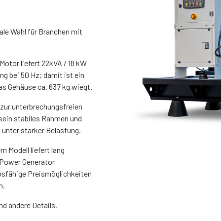
ale Wahl für Branchen mit
tor liefert 22kVA / 18 kW
g bei 50 Hz; damit ist ein
das Gehäuse ca. 637 kg wiegt.
 zur unterbrechungsfreien
sein stabiles Rahmen und
 unter starker Belastung.
 Modell liefert lang
 Power Generator
bsfähige Preismöglichkeiten
n.
nd andere Details,