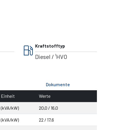
local_gas_station
Kraftstofftyp
Diesel / ¹HVO
Dokumente
Einheit
Werte
(kVA/kW)
20,0 / 16,0
(kVA/kW)
22 / 17,6