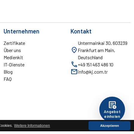
Unternehmen
Kontakt
Zertifikate
Untermainkai 30, 603239
location_on
Über uns
Frankfurt am Main,
Medienkit
Deutschland
call
IT-Dienste
+49 151 463 486 10
mail
Blog
info@kj.com.tr
FAQ
add_notes
Angebot
einholen
Cookies.
Weitere Informationen
Akzeptieren