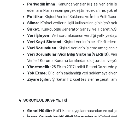
Periyodik İmha:
Kanunda yer alan kişisel verilerin 
eden aralıklarla re’sen gerçekleştirilecek silme, yok
Politika:
Kişisel Verileri Saklama ve İmha Politikası
Silme:
Kişisel verilerin ilgili kullanıcılar için hiçbir
Şirket:
Kürkçüoğlu Jeneratör Sanayi ve Ticaret A.Ş
Veri İşleyen:
Veri sorumlusunun verdiği yetkiye dayan
Veri Kayıt Sistemi:
Kişisel verilerin belirli kriterle
Veri Sorumlusu:
Kişisel verilerin işleme amaçlarını
Veri Sorumluları Sicil Bilgi Sistemi (VERBİS):
Ver
Verileri Koruma Kurumu tarafından oluşturulan ve yön
Yönetmelik:
28 Ekim 2017 tarihli Resmî Gazetede y
Yok Etme:
Bilgilerin saklandığı veri saklamaya elver
Ziyaretçiler:
Şirket’in fiziksel tesislerine çeşitli a
4. SORUMLULUK ve YETKİ
Genel Müdür:
Politikanın uygulanmasından ve çalış
İnsan Kaynakları Müdürü/Sorumlusu:
Kişisel Ver