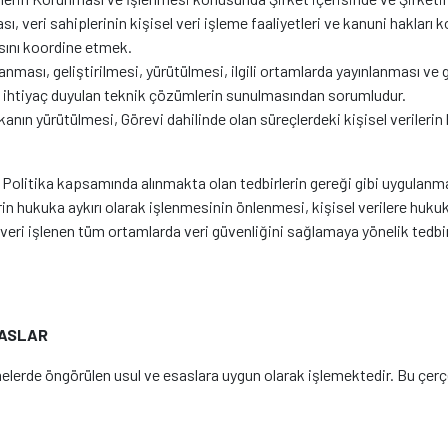
sı, veri sahiplerinin kişisel veri işleme faaliyetleri ve kanuni haklar
rasını koordine etmek.
lanması, geliştirilmesi, yürütülmesi, ilgili ortamlarda yayınlanması 
 ihtiyaç duyulan teknik çözümlerin sunulmasından sorumludur.
kanın yürütülmesi, Görevi dahilinde olan süreçlerdeki kişisel veriler
u Politika kapsamında alınmakta olan tedbirlerin gereği gibi uygulanması
lerin hukuka aykırı olarak işlenmesinin önlenmesi, kişisel verilere huku
ri işlenen tüm ortamlarda veri güvenliğini sağlamaya yönelik tedbirl
SASLAR
lemelerde öngörülen usul ve esaslara uygun olarak işlemektedir. Bu çer