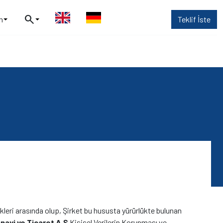
search
m
Teklif İste
elikleri arasında olup, Şirket bu hususta yürürlükte bulunan
ayi ve Ticaret A.Ş
Kişisel Verilerin Korunması ve