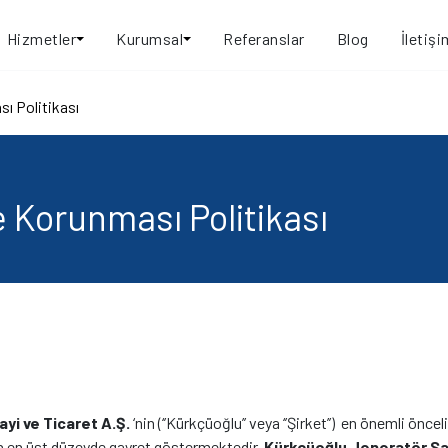
Hizmetler
Kurumsal
Referanslar
Blog
İletişi
sı Politikası
ve Korunması Politikası
yi ve Ticaret A.Ş.
‘nin (‘’Kürkçüoğlu’’ veya ‘’Şirket’’) en önemli önc
 en üst düzeyde gayret göstermektedir.
Kürkçüoğlu Jeneratör San