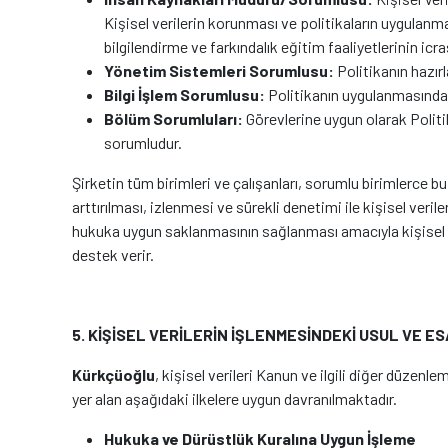
Kişisel verilerin korunması ve politikaların uygulanma
bilgilendirme ve farkındalık eğitim faaliyetlerinin ic
Yönetim Sistemleri Sorumlusu:
Politikanın hazır
Bilgi İşlem Sorumlusu:
Politikanın uygulanmasında
Bölüm Sorumluları:
Görevlerine uygun olarak Politi
sorumludur.
Şirketin tüm birimleri ve çalışanları, sorumlu birimlerce b
arttırılması, izlenmesi ve sürekli denetimi ile kişisel veri
hukuka uygun saklanmasının sağlanması amacıyla kişisel ve
destek verir.
5. KİŞİSEL VERİLERİN İŞLENMESİNDEKİ USUL VE E
Kürkçüoğlu
, kişisel verileri Kanun ve ilgili diğer düzen
yer alan aşağıdaki ilkelere uygun davranılmaktadır.
Hukuka ve Dürüstlük Kuralına Uygun İşleme