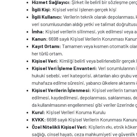
Hizmet Sağlayıcı:
Şirket ile belirli bir sözleşme ç
İlgili Kişi:
Kişisel verisi işlenen gerçek kişi
İlgili Kullanıcı:
Verilerin teknik olarak depolanması
veri sorumlusundan aldığı yetki ve talimat doğrultusun
İmha:
Kişisel verilerin silinmesi, yok edilmesi veya 
Kanun:
6698 sayılı Kişisel Verilerin Korunması Kanu
Kayıt Ortamı:
Tamamen veya kısmen otomatik olan ya 
her türlü ortam.
Kişisel Veri:
Kimliği belirli veya belirlenebilir gerçek k
Kişisel Veri İşleme Envanteri:
Veri sorumlularının 
hukuki sebebi, veri kategorisi, aktarılan alıcı grubu ve
muhafaza edilme süresini, yabancı ülkelere aktarımı öng
Kişisel Verilerin İşlenmesi:
Kişisel verilerin tama
edilmesi, kaydedilmesi, depolanması, saklanması, deği
da kullanılmasının engellenmesi gibi veriler üzerinde g
Kurul:
Kişisel Verileri Koruma Kurulu
KVKK:
6698 sayılı Kişisel Verilerin Korunması Kanun
Özel Nitelikli Kişisel Veri:
Kişilerin ırkı, etnik köke
sağlığı, cinsel hayatı, ceza mahkumiyeti ve güvenlik tedb