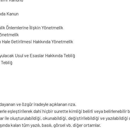
ında Kanun
nlik Önlemlerine İlişkin Yönetmelik
 Yönetmelik
im Hale Getirilmesi Hakkında Yönetmelik
ulacak Usul ve Esaslar Hakkında Tebliğ
 Tebliğ
ye dayanan ve özgür iradeyle açıklanan rıza.
erle eşleştirilerek dahi hiçbir surette kimliği belirli veya belirlenebilir
ar ile oluşturulabildiği, okunabildiği, değiştirilebildiği ve yazılabildiği
ında kalan tüm yazılı, basılı, görsel vb. diğer ortamlar.