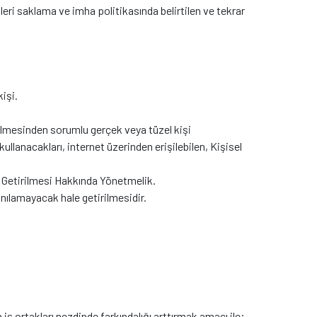
eri saklama ve imha politikasında belirtilen ve tekrar
işi.
etilmesinden sorumlu gerçek veya tüzel kişi
 kullanacakları, internet üzerinden erişilebilen, Kişisel
e Getirilmesi Hakkında Yönetmelik.
lanılamayacak hale getirilmesidir.
iş ortakları nezdinde farkındalığı arttırmak amacı ile;