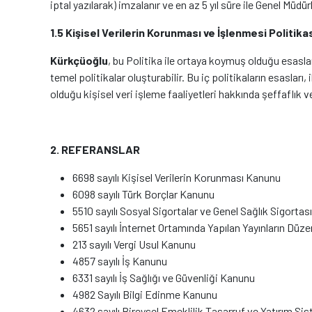
iptal yazılarak) imzalanır ve en az 5 yıl süre ile Genel Müdü
1.5 Kişisel Verilerin Korunması ve İşlenmesi Politikası
Kürkçüoğlu
, bu Politika ile ortaya koymuş olduğu esasları
temel politikalar oluşturabilir. Bu iç politikaların esasları
olduğu kişisel veri işleme faaliyetleri hakkında şeffaflık 
2. REFERANSLAR
6698 sayılı Kişisel Verilerin Korunması Kanunu
6098 sayılı Türk Borçlar Kanunu
5510 sayılı Sosyal Sigortalar ve Genel Sağlık Sigorta
5651 sayılı İnternet Ortamında Yapılan Yayınların Dü
213 sayılı Vergi Usul Kanunu
4857 sayılı İş Kanunu
6331 sayılı İş Sağlığı ve Güvenliği Kanunu
4982 Sayılı Bilgi Edinme Kanunu
4632 sayılı Bireysel Emeklilik Tasarruf ve Yatırım S