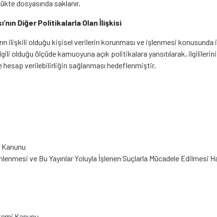
rlükte dosyasında saklanır.
’nın Diğer Politikalarla Olan İlişkisi
n ilişkili olduğu kişisel verilerin korunması ve işlenmesi konusunda iç 
, ilgili olduğu ölçüde kamuoyuna açık politikalara yansıtılarak, ilgilile
ve hesap verilebilirliğin sağlanması hedeflenmiştir.
sı Kanunu
zenlenmesi ve Bu Yayınlar Yoluyla İşlenen Suçlarla Mücadele Edilmesi
istemi Kanunu