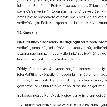
İşlenmesi Politikası (‘’Politika’’) çerçevesinde, Şirket tar
sayılı Kişisel Verilerin Korunması Kanunu’nda ve diğer i
prensipler açıklanmakta ve böylelikle Şirket, kişisel veri
verileriniz işbu Politika kapsamında işlenmekte ve korun
1.2 Kapsam
İşbu Politikanın kapsamını,
Kürkçüoğlu
tarafından, otoma
verileri işlenen müşterilerimizin, potansiyel müşterilerimizi
pazarlamacılarımızın, tedarikçilerimizin ve işbirliği içinde 
korunması ve işlenmesi oluşturmaktadır.
Türkiye Cumhuriyeti Anayasası’na göre, herkes, kendisiyle 
işbu Politika ile yönetilen; hissedarların, müşterilerin, pota
tedarikçilerin ve işbirliği içinde olduğumuz kurumların çalış
göstermekte ve bunu bir Şirket politikası haline getirmekt
Bu kapsamda bu Politika’da kişisel verilerin işlenmesi sür
Kişisel verilerin hukuka ve dürüstlük kurallarına uygu