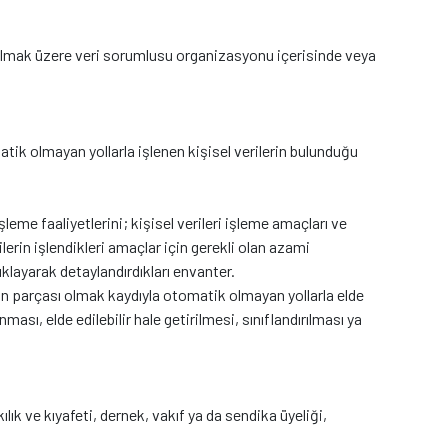
 olmak üzere veri sorumlusu organizasyonu içerisinde veya
ik olmayan yollarla işlenen kişisel verilerin bulunduğu
şleme faaliyetlerini; kişisel verileri işleme amaçları ve
ilerin işlendikleri amaçlar için gerekli olan azami
ıklayarak detaylandırdıkları envanter.
in parçası olmak kaydıyla otomatik olmayan yollarla elde
ı, elde edilebilir hale getirilmesi, sınıflandırılması ya
kılık ve kıyafeti, dernek, vakıf ya da sendika üyeliği,