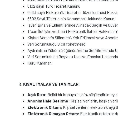
6102 sayılı Türk Ticaret Kanunu
6563 sayılı Elektronik Ticaretin Düzenlenmesi Hakk
6502 Sayılı Tüketicinin Korunması Hakkında Kanun
İşyeri Bina ve Eklentilerinde Alınacak Sağlık ve Güve
Ticari İletişim ve Ticari Elektronik İletiler Hakkında
Kişisel Verilerin Silinmesi, Yok Edilmesi veya Anon
Veri Sorumluluğu Sicil Yönetmeliği
Aydınlatma Yükümlülüğünün Yerine Getirilmesinde Uy
Veri Sorumlusuna Başvuru Usul ve Esasları Hakkında
Kurul Kararları
3. KISALTMALAR VE TANIMLAR
Açık Rıza:
Belirli bir konuya ilişkin, bilgilendirilme
Anonim Hale Getirme:
Kişisel verilerin, başka veril
Elektronik Ortam:
Kişisel verilerin elektronik aygıtl
Elektronik Olmayan Ortam:
Elektronik ortamlar dış