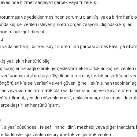
erçevesinde hizmet sağlayan gerçek veya tüzel kişi.
, korunması ve yedeklenmesinden sorumlu olan kişi ya da birim hariç
da kişisel verileri işleyen şirketin organizasyonu dışındaki kişiler.
anonim hale getirilmesi.
nu
da herhangi bir veri kayıt sisteminin parçası olmak kaydıyla otomat
işiye ilişkin her türlü bilgi
iş süreçlerine bağlı olarak gerçekleştirmekte oldukları kişisel verileri i
 veri konusu kişi grubuyla ilişkilendirerek oluşturdukları ve kişisel ver
örülen kişisel verileri ve veri güvenliğine ilişkin alınan tedbirleri aç
men veya kısmen otomatik olan ya da herhangi bir veri kayıt sistemin
ştirilmesi, yeniden düzenlenmesi, açıklanması, aktarılması, devralınmas
erçekleştirilen her türlü işlem.
u
ni, siyasi düşüncesi, felsefi inancı, dini, mezhebi veya diğer inançları, 
irleriyle ilgili verileri ile biyometrik ve genetik verileri.