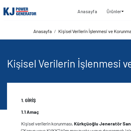
Anasayfa
Ürünler
Anasayfa
Kişisel Verilerin İşlenmesi ve Korunma
Kişisel Verilerin İşlenmesi 
1. GİRİŞ
1.1 Amaç
Kişisel verilerin korunması,
Kürkçüoğlu Jeneratör Sana
(“Kanun veya KVKK”) tüm mevzuata uygun davranmak için