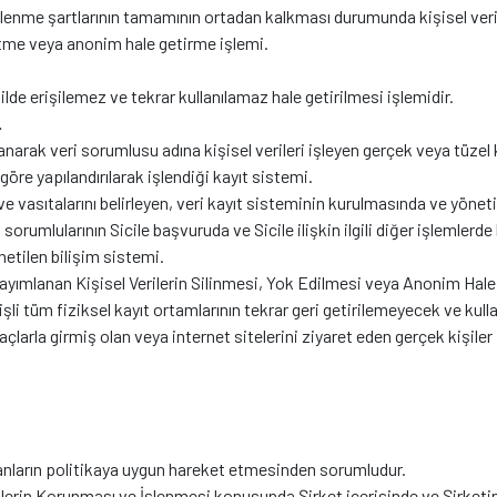
işlenme şartlarının tamamının ortadan kalkması durumunda kişisel veril
 etme veya anonim hale getirme işlemi.
 şekilde erişilemez ve tekrar kullanılamaz hale getirilmesi işlemidir.
.
arak veri sorumlusu adına kişisel verileri işleyen gerçek veya tüzel k
re göre yapılandırılarak işlendiği kayıt sistemi.
 ve vasıtalarını belirleyen, veri kayıt sisteminin kurulmasında ve yön
i sorumlularının Sicile başvuruda ve Sicile ilişkin ilgili diğer işlemlerde
etilen bilişim sistemi.
ayımlanan Kişisel Verilerin Silinmesi, Yok Edilmesi veya Anonim Hal
işli tüm fiziksel kayıt ortamlarının tekrar geri getirilemeyecek ve kul
maçlarla girmiş olan veya internet sitelerini ziyaret eden gerçek kişiler
anların politikaya uygun hareket etmesinden sorumludur.
ilerin Korunması ve İşlenmesi konusunda Şirket içerisinde ve Şirketin 