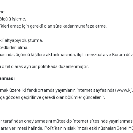
eme,
e ölçülü işleme,
ndikleri amaç için gerekli olan süre kadar muhafaza etme,
kli altyapıyı oluşturma,
tedbirleri alma,
amasında, üçüncü kişilere aktarılmasında, ilgili mevzuata ve Kurum 
ı özel olarak ayrı bir politikada düzenlenmiştir.
lanması
 olmak üzere iki farklı ortamda yayımlanır, internet sayfasında (www.k
a gözden geçirilir ve gerekli olan bölümler güncellenir.
r tarafından onaylanmasını müteakip internet sitesinde yayınlanmasını
arar verilmesi halinde, Politika’nın ıslak imzalı eski nüshaları Genel Mü