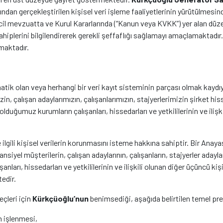
afından gerçekleştirilen kişisel veri işleme faaliyetlerinin yürütülmesi
kincil mevzuatta ve Kurul Kararlarında (“Kanun veya KVKK”) yer alan
 sahiplerini bilgilendirerek gerekli şeffaflığı sağlamayı amaçlamaktad
maktadır.
tik olan veya herhangi bir veri kayıt sisteminin parçası olmak kaydıy
n, çalışan adaylarımızın, çalışanlarımızın, stajyerlerimizin şirket hisse
olduğumuz kurumların çalışanları, hissedarları ve yetkililerinin ve ilişk
ilgili kişisel verilerin korunmasını isteme hakkına sahiptir. Bir Anaya
nsiyel müşterilerin, çalışan adaylarının, çalışanların, stajyerler adaylar
anları, hissedarları ve yetkililerinin ve ilişkili olunan diğer üçüncü kiş
edir.
eçleri için
Kürkçüoğlu’nun
benimsediği, aşağıda belirtilen temel pre
n işlenmesi,