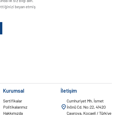
a ilk siz bilgi alın.
ttiğinizi beyan etmiş
Kurumsal
İletişim
Sertifikalar
Cumhuriyet Mh. İsmet
location_on
Politikalarımız
İnönü Cd. No:22, 41420
Hakkımızda
Çayırova, Kocaeli / Türkiye