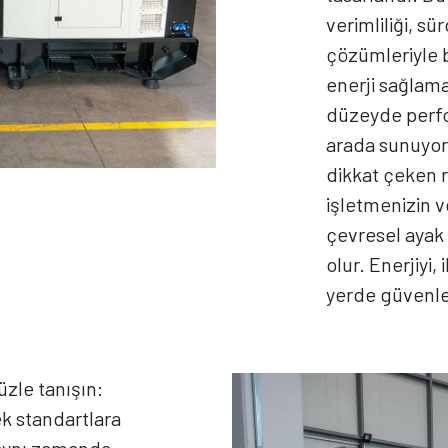
verimliliği, sü
çözümleriyle b
enerji sağlam
düzeyde perfor
arada sunuyor.
dikkat çeken r
işletmenizin ve
çevresel ayak 
olur. Enerjiyi,
yerde güvenle
üzle tanışın:
k standartlara