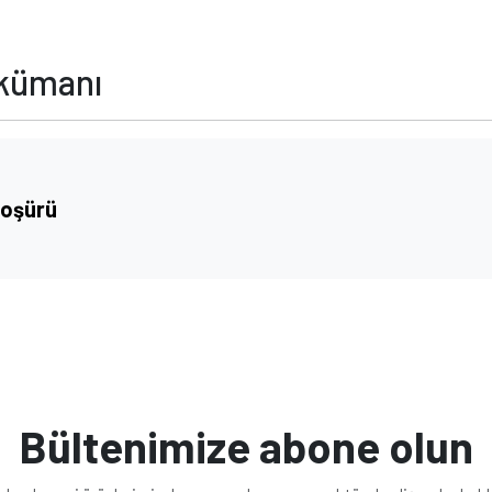
okümanı
roşürü
Bültenimize abone olun