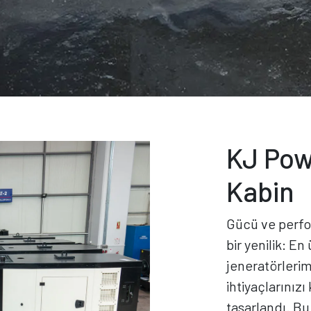
KJ Pow
Kabin
Gücü ve perfor
bir yenilik: En
jeneratörlerim
ihtiyaçlarınız
tasarlandı. Bu