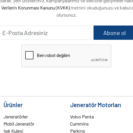
arak, yeni ürünlerimiz, kampanyalarımız ve sektörel gelişmeler hakkınd
l Verilerin Korunması Kanunu (KVKK)
metnini okuduğunuzu ve kabul e
olursunuz.
Abone ol
Ürünler
Jeneratör Motorları
Jeneratörler
Volvo Penta
Mobil Jeneratör
Cummins
Işık Kulesi
Perkins