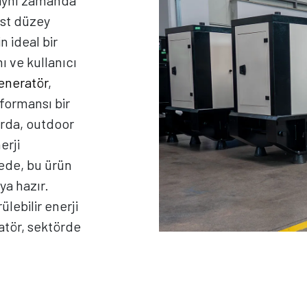
, aynı zamanda
 üst düzey
in ideal bir
 ve kullanıcı
jeneratör
,
formansı bir
arda, outdoor
erji
jede, bu ürün
ya hazır.
ülebilir enerji
ratör, sektörde