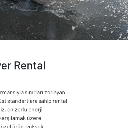
er Rental
mansıyla sınırları zorlayan
 üst standartlara sahip rental
iz, en zorlu enerji
ı karşılamak üzere
 özel ürün, yüksek