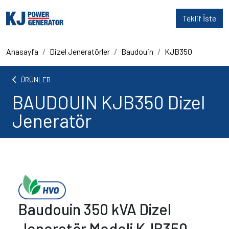
Teklif İste
Anasayfa
Dizel Jeneratörler
Baudouin
KJB350
arrow_back_ios
ÜRÜNLER
BAUDOUIN KJB350 Dizel
Jeneratör
Baudouin 350 kVA Dizel
Jeneratör Modeli KJB350