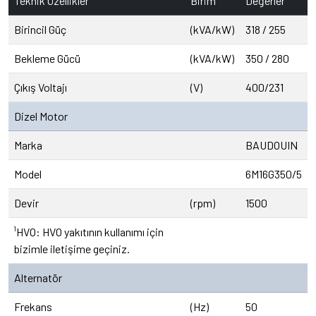
Teknik Özellikler
Birim
Değerler
Birincil Güç
(kVA/kW)
318 / 255
Bekleme Gücü
(kVA/kW)
350 / 280
Çıkış Voltajı
(V)
400/231
Dizel Motor
Marka
BAUDOUIN
Model
6M16G350/5
Devir
(rpm)
1500
¹HVO: HVO yakıtının kullanımı için
bizimle iletişime geçiniz.
Alternatör
Frekans
(Hz)
50