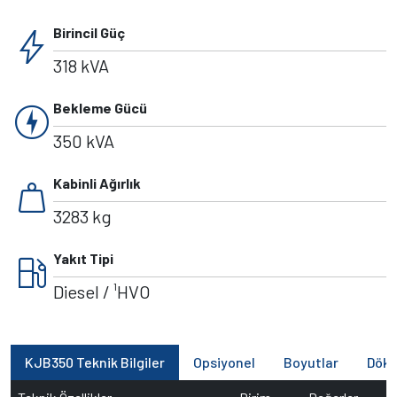
bolt
Birincil Güç
318 kVA
charger
Bekleme Gücü
350 kVA
weight
Kabinli Ağırlık
3283 kg
local_gas_station
Yakıt Tipi
Diesel / ¹HVO
KJB350 Teknik Bilgiler
Opsiyonel
Boyutlar
Dök