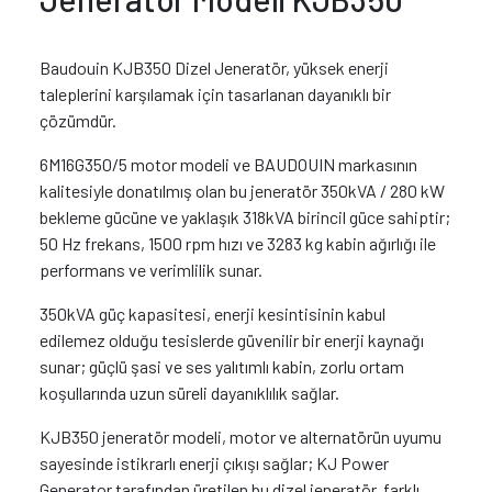
Baudouin KJB350 Dizel Jeneratör, yüksek enerji
taleplerini karşılamak için tasarlanan dayanıklı bir
çözümdür.
6M16G350/5 motor modeli ve BAUDOUIN markasının
kalitesiyle donatılmış olan bu jeneratör 350kVA / 280 kW
bekleme gücüne ve yaklaşık 318kVA birincil güce sahiptir;
50 Hz frekans, 1500 rpm hızı ve 3283 kg kabin ağırlığı ile
performans ve verimlilik sunar.
350kVA güç kapasitesi, enerji kesintisinin kabul
edilemez olduğu tesislerde güvenilir bir enerji kaynağı
sunar; güçlü şasi ve ses yalıtımlı kabin, zorlu ortam
koşullarında uzun süreli dayanıklılık sağlar.
KJB350 jeneratör modeli, motor ve alternatörün uyumu
sayesinde istikrarlı enerji çıkışı sağlar; KJ Power
Generator tarafından üretilen bu dizel jeneratör, farklı