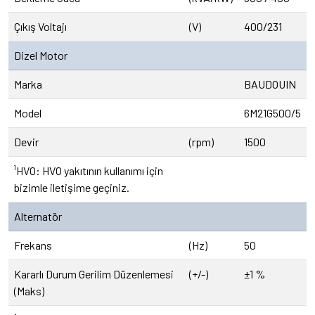
Çıkış Voltajı
(V)
400/231
Dizel Motor
Marka
BAUDOUIN
Model
6M21G500/5
Devir
(rpm)
1500
¹HVO: HVO yakıtının kullanımı için
bizimle iletişime geçiniz.
Alternatör
Frekans
(Hz)
50
Kararlı Durum Gerilim Düzenlemesi
(+/-)
±1 %
(Maks)