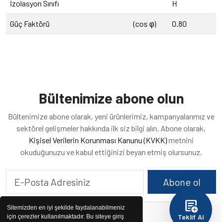
İzolasyon Sınıfı
H
Güç Faktörü
(cos φ)
0.80
Bültenimize abone olun
Bültenimize abone olarak, yeni ürünlerimiz, kampanyalarımız ve
sektörel gelişmeler hakkında ilk siz bilgi alın. Abone olarak,
Kişisel Verilerin Korunması Kanunu (KVKK)
metnini
okuduğunuzu ve kabul ettiğinizi beyan etmiş olursunuz.
Abone ol
add_notes
Sitemizden en iyi şekilde faydalanabilmeniz
Teklif Al
için çerezler kullanılmaktadır. Bu siteye giriş