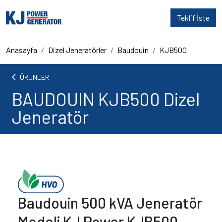
Teklif İste
Anasayfa
Dizel Jeneratörler
Baudouin
KJB500
arrow_back_ios
ÜRÜNLER
BAUDOUIN KJB500 Dizel
Jeneratör
Baudouin 500 kVA Jeneratör
Modeli KJ Power KJB500