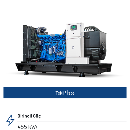
Teklif İste
bolt
Birincil Güç
455 kVA