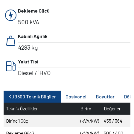
charger
Bekleme Gücü
500 kVA
weight
Kabinli Ağırlık
4283 kg
local_gas_station
Yakıt Tipi
Diesel / ¹HVO
KJB500 Teknik Bilgiler
Opsiyonel
Boyutlar
Dök
Teknik Özellikler
Birim
Değerler
Birincil Güç
(kVA/kW)
455 / 364
Bekleme Gücü
(kVA/kW)
500 / 400