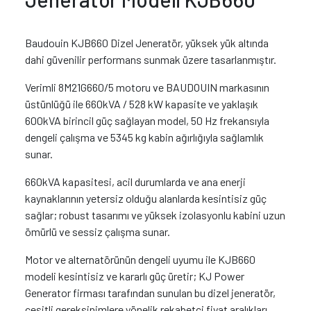
Baudouin KJB660 Dizel Jeneratör, yüksek yük altında
dahi güvenilir performans sunmak üzere tasarlanmıştır.
Verimli 8M21G660/5 motoru ve BAUDOUIN markasının
üstünlüğü ile 660kVA / 528 kW kapasite ve yaklaşık
600kVA birincil güç sağlayan model, 50 Hz frekansıyla
dengeli çalışma ve 5345 kg kabin ağırlığıyla sağlamlık
sunar.
660kVA kapasitesi, acil durumlarda ve ana enerji
kaynaklarının yetersiz olduğu alanlarda kesintisiz güç
sağlar; robust tasarımı ve yüksek izolasyonlu kabini uzun
ömürlü ve sessiz çalışma sunar.
Motor ve alternatörünün dengeli uyumu ile KJB660
modeli kesintisiz ve kararlı güç üretir; KJ Power
Generator firması tarafından sunulan bu dizel jeneratör,
çeşitli gereksinimlere yönelik rekabetçi fiyat aralıkları