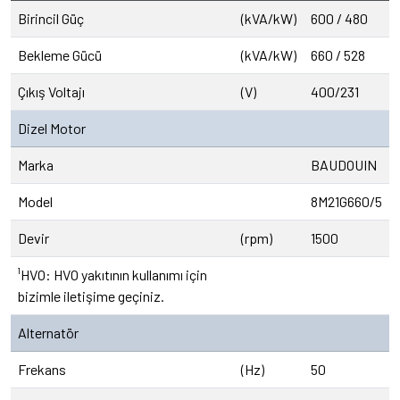
Birincil Güç
(kVA/kW)
600 / 480
Bekleme Gücü
(kVA/kW)
660 / 528
Çıkış Voltajı
(V)
400/231
Dizel Motor
Marka
BAUDOUIN
Model
8M21G660/5
Devir
(rpm)
1500
¹HVO: HVO yakıtının kullanımı için
bizimle iletişime geçiniz.
Alternatör
Frekans
(Hz)
50