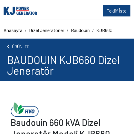
Teklif İste
Anasayfa
Dizel Jeneratörler
Baudouin
KJB660
arrow_back_ios
ÜRÜNLER
BAUDOUIN KJB660 Dizel
Jeneratör
Baudouin 660 kVA Dizel
Jeneratör Modeli KJB660