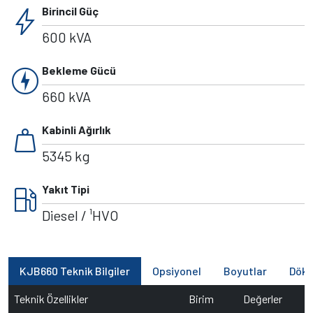
bolt
Birincil Güç
600 kVA
charger
Bekleme Gücü
660 kVA
weight
Kabinli Ağırlık
5345 kg
local_gas_station
Yakıt Tipi
Diesel / ¹HVO
KJB660 Teknik Bilgiler
Opsiyonel
Boyutlar
Dök
Teknik Özellikler
Birim
Değerler