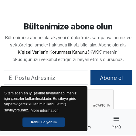
Bültenimize abone olun
Bültenimize abone olarak, yeni ürünlerimiz, kampanyalarımız ve
sektörel gelişmeler hakkında ilk siz bilgi alın. Abone olarak,
Kişisel Verilerin Korunması Kanunu (KVKK)
metnini
okuduğunuzu ve kabul ettiğinizi beyan etmiş olursunuz.
Abone ol
Sitemizden en iyi şekilde faydalanabilmeniz
için çerezler kullanılmaktadır. Bu siteye giriş
yaparak çerez kullanımını kabul etmiş
sayılıyorsunuz.
More information
home
pallet
call
menu
Kabul Ediyorum
Anasayfa
Jeneratörler
İletişim
Menü