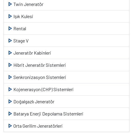
play_arrow
Twin Jeneratör
play_arrow
Işık Kulesi
play_arrow
Rental
play_arrow
Stage V
play_arrow
Jeneratör Kabinleri
play_arrow
Hibrit Jeneratör Sistemleri
play_arrow
Senkronizasyon Sistemleri
play_arrow
Kojenerasyon (CHP) Sistemleri
play_arrow
Doğalgazlı Jeneratör
play_arrow
Batarya Enerji Depolama Sistemleri
play_arrow
Orta Gerilim Jeneratörleri