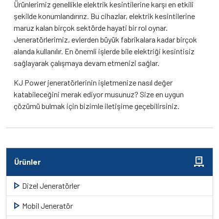
Ürünlerimiz genellikle elektrik kesintilerine karşı en etkili
şekilde konumlandırırız. Bu cihazlar, elektrik kesintilerine
maruz kalan birçok sektörde hayati bir rol oynar.
Jeneratörlerimiz, evlerden büyük fabrikalara kadar birçok
alanda kullanılır. En önemli işlerde bile elektriği kesintisiz
sağlayarak çalışmaya devam etmenizi sağlar.
KJ Power jeneratörlerinin işletmenize nasıl değer
katabileceğini merak ediyor musunuz? Size en uygun
çözümü bulmak için bizimle iletişime geçebilirsiniz.
pallet
Ürünler
play_arrow
Dizel Jeneratörler
play_arrow
Mobil Jeneratör