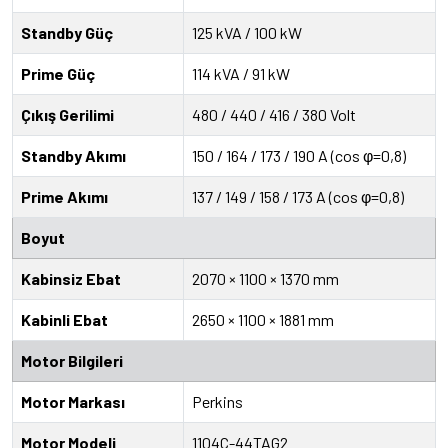
Standby Güç
125 kVA / 100 kW
Prime Güç
114 kVA / 91 kW
Çıkış Gerilimi
480 / 440 / 416 / 380 Volt
Standby Akımı
150 / 164 / 173 / 190 A (cos φ=0,8)
Prime Akımı
137 / 149 / 158 / 173 A (cos φ=0,8)
Boyut
Kabinsiz Ebat
2070 × 1100 × 1370 mm
Kabinli Ebat
2650 × 1100 × 1881 mm
Motor Bilgileri
Motor Markası
Perkins
Motor Modeli
1104C-44TAG2