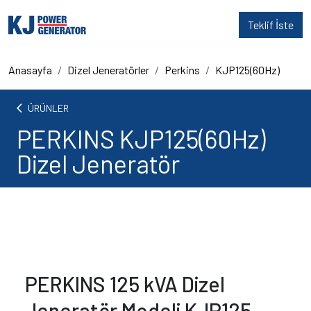
Teklif İste
Anasayfa
Dizel Jeneratörler
Perkins
KJP125(60Hz)
arrow_back_ios
ÜRÜNLER
PERKINS KJP125(60Hz)
Dizel Jeneratör
PERKINS 125 kVA Dizel
Jeneratör Modeli KJP125