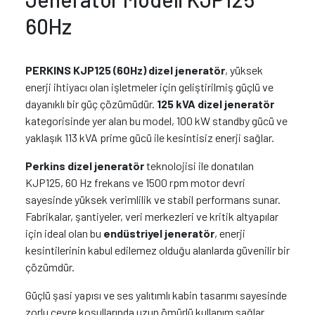
60Hz
PERKINS KJP125 (60Hz) dizel jeneratör
, yüksek
enerji ihtiyacı olan işletmeler için geliştirilmiş güçlü ve
dayanıklı bir güç çözümüdür.
125 kVA dizel jeneratör
kategorisinde yer alan bu model, 100 kW standby gücü ve
yaklaşık 113 kVA prime gücü ile kesintisiz enerji sağlar.
Perkins dizel jeneratör
teknolojisi ile donatılan
KJP125, 60 Hz frekans ve 1500 rpm motor devri
sayesinde yüksek verimlilik ve stabil performans sunar.
Fabrikalar, şantiyeler, veri merkezleri ve kritik altyapılar
için ideal olan bu
endüstriyel jeneratör
, enerji
kesintilerinin kabul edilemez olduğu alanlarda güvenilir bir
çözümdür.
Güçlü şasi yapısı ve ses yalıtımlı kabin tasarımı sayesinde
zorlu çevre koşullarında uzun ömürlü kullanım sağlar.