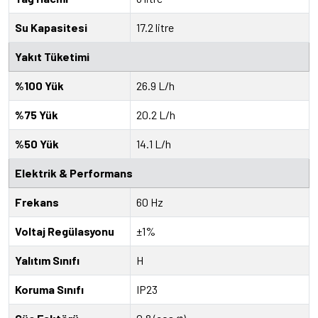
Su Kapasitesi
17.2 litre
Yakıt Tüketimi
%100 Yük
26.9 L/h
%75 Yük
20.2 L/h
%50 Yük
14.1 L/h
Elektrik & Performans
Frekans
60 Hz
Voltaj Regülasyonu
±1%
Yalıtım Sınıfı
H
Koruma Sınıfı
IP23