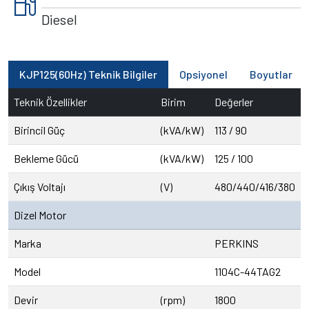
local_gas_station
Diesel
KJP125(60Hz) Teknik Bilgiler
Opsiyonel
Boyutlar
Teknik Özellikler
Birim
Değerler
Birincil Güç
(kVA/kW)
113 / 90
Bekleme Gücü
(kVA/kW)
125 / 100
Çıkış Voltajı
(V)
480/440/416/380
Dizel Motor
Marka
PERKINS
Model
1104C-44TAG2
Devir
(rpm)
1800