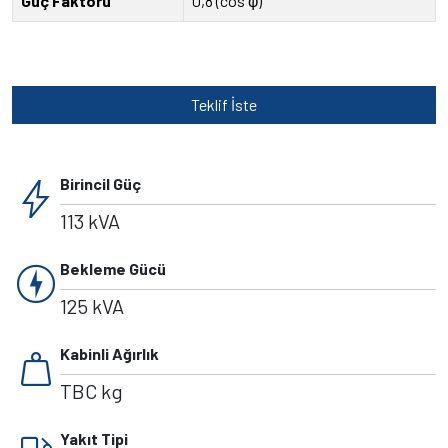
Güç Faktörü
0,8 (cos φ)
Teklif İste
bolt
Birincil Güç
113 kVA
charger
Bekleme Gücü
125 kVA
weight
Kabinli Ağırlık
TBC kg
Yakıt Tipi