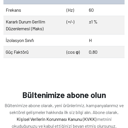
Frekans
(Hz)
60
Kararlı Durum Gerilim
(+/-)
±1 %
Düzenlemesi (Maks)
İzolasyon Sınıfı
H
Güç Faktörü
(cos φ)
0,80
Bültenimize abone olun
Bültenimize abone olarak, yeni ürünlerimiz, kampanyalarımız ve
sektörel gelişmeler hakkında ilk siz bilgi alın. Abone olarak,
Kişisel Verilerin Korunması Kanunu (KVKK)
metnini
okuduğunuzu ve kabul ettiğinizi beyan etmiş olursunuz.