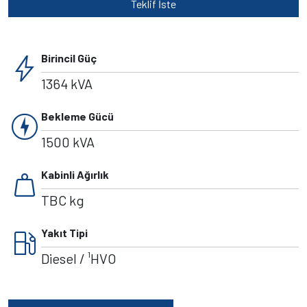
Teklif İste
bolt
Birincil Güç
1364 kVA
charger
Bekleme Gücü
1500 kVA
weight
Kabinli Ağırlık
TBC kg
local_gas_station
Yakıt Tipi
Diesel / ¹HVO