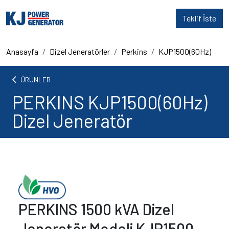
Teklif İste
Anasayfa
Dizel Jeneratörler
Perkins
KJP1500(60Hz)
arrow_back_ios
ÜRÜNLER
PERKINS KJP1500(60Hz)
Dizel Jeneratör
PERKINS 1500 kVA Dizel
Jeneratör Modeli KJP1500