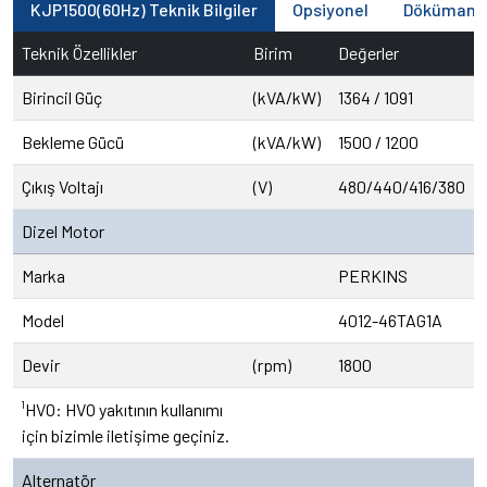
KJP1500(60Hz) Teknik Bilgiler
Opsiyonel
Dökümanl
Teknik Özellikler
Birim
Değerler
Birincil Güç
(kVA/kW)
1364 / 1091
Bekleme Gücü
(kVA/kW)
1500 / 1200
Çıkış Voltajı
(V)
480/440/416/380
Dizel Motor
Marka
PERKINS
Model
4012-46TAG1A
Devir
(rpm)
1800
¹HVO: HVO yakıtının kullanımı
için bizimle iletişime geçiniz.
Alternatör