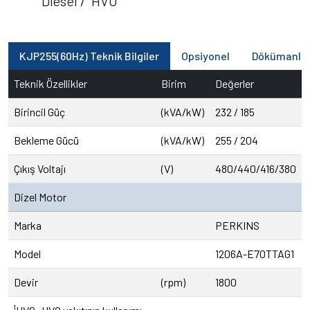
Diesel / ¹HVO
KJP255(60Hz) Teknik Bilgiler
Opsiyonel
Dökümanla
Teknik Özellikler
Birim
Değerler
Birincil Güç
(kVA/kW)
232 / 185
Bekleme Gücü
(kVA/kW)
255 / 204
Çıkış Voltajı
(V)
480/440/416/380
Dizel Motor
Marka
PERKINS
Model
1206A-E70TTAG1
Devir
(rpm)
1800