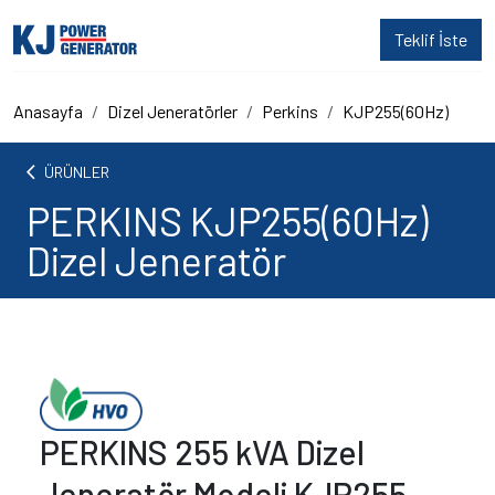
Teklif İste
Anasayfa
Dizel Jeneratörler
Perkins
KJP255(60Hz)
arrow_back_ios
ÜRÜNLER
PERKINS KJP255(60Hz)
Dizel Jeneratör
PERKINS 255 kVA Dizel
Jeneratör Modeli KJP255