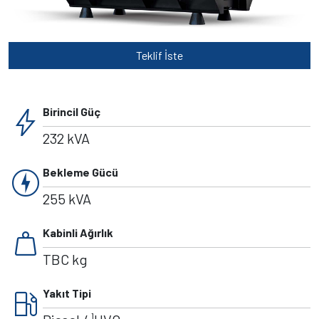
Teklif İste
bolt
Birincil Güç
232 kVA
charger
Bekleme Gücü
255 kVA
weight
Kabinli Ağırlık
TBC kg
local_gas_station
Yakıt Tipi