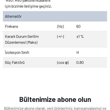
¹HVO: HVO yakıtının kullanımı
için bizimle iletişime geçiniz.
Alternatör
Frekans
(Hz)
60
Kararlı Durum Gerilim
(+/-)
±1 %
Düzenlemesi (Maks)
İzolasyon Sınıfı
H
Güç Faktörü
(cos φ)
0,80
Bültenimize abone olun
Bültenimize abone olarak, yeni ürünlerimiz, kampanyalarımız ve