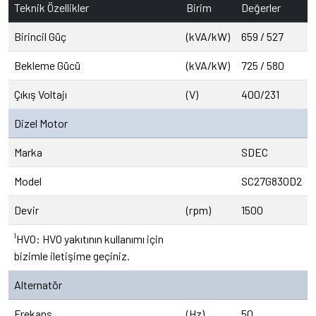
Teknik Özellikler
Birim
Değerler
Birincil Güç
(kVA/kW)
659 / 527
Bekleme Gücü
(kVA/kW)
725 / 580
Çıkış Voltajı
(V)
400/231
Dizel Motor
Marka
SDEC
Model
SC27G830D2
Devir
(rpm)
1500
¹HVO: HVO yakıtının kullanımı için
bizimle iletişime geçiniz.
Alternatör
Frekans
(Hz)
50