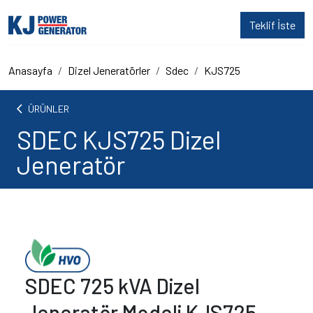
Teklif İste
Anasayfa
Dizel Jeneratörler
Sdec
KJS725
arrow_back_ios
ÜRÜNLER
SDEC KJS725 Dizel
Jeneratör
SDEC 725 kVA Dizel
Jeneratör Modeli KJS725