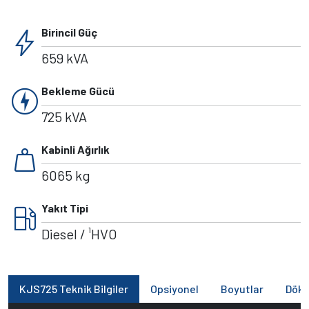
bolt
Birincil Güç
659 kVA
charger
Bekleme Gücü
725 kVA
weight
Kabinli Ağırlık
6065 kg
local_gas_station
Yakıt Tipi
Diesel / ¹HVO
KJS725 Teknik Bilgiler
Opsiyonel
Boyutlar
Dök