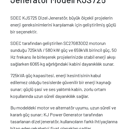
SDEC KJS725 Dizel Jeneratör, büyük ölçekli projelerin
enerji gereksinimlerini karşılamak için geliştirilmiş güçlü
bir seçenektir.
SDEC tarafından geliştirilen SC27G830D2 motorun
sunduğu 725kVA / 580 kW güç ve 659kVA birincil güç, 50
Hz frekans ile birleşerek projelerinizde stabil enerji akışı
sağlarken 6065 kg ağırlığındaki kabini dayanıklılık sunar.
725kVA güç kapasitesi, enerji kesintisinin kabul
edilemez olduğu tesislerde güvenilir bir enerji kaynağı
sunar; güçlü şasi ve ses yalıtımlı kabin, zorlu ortam
koşullarında uzun süreli dayanıklılık sağlar.
Bu modeldeki motor ve alternatör uyumu, uzun süreli ve
kararlı güç sunar; KJ Power Generator tarafından
tasarlanan dizel jeneratör, kullanıcıların farklı ihtiyaçlarına
hitap eden rekabetçi fiyat olanakları sağlar.