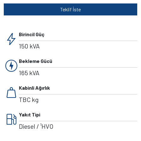
Teklif İste
bolt
Birincil Güç
150 kVA
charger
Bekleme Gücü
165 kVA
weight
Kabinli Ağırlık
TBC kg
local_gas_station
Yakıt Tipi
Diesel / ¹HVO