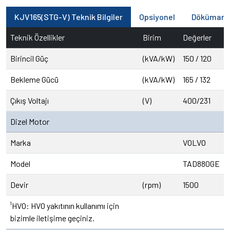
KJV165(STG-V) Teknik Bilgiler
Opsiyonel
Dökümanl
Teknik Özellikler
Birim
Değerler
Birincil Güç
(kVA/kW)
150 / 120
Bekleme Gücü
(kVA/kW)
165 / 132
Çıkış Voltajı
(V)
400/231
Dizel Motor
Marka
VOLVO
Model
TAD880GE
Devir
(rpm)
1500
¹HVO: HVO yakıtının kullanımı için
bizimle iletişime geçiniz.