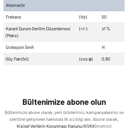
Alternatör
Frekans
(Hz)
50
Kararlı Durum Gerilim Düzenlemesi
(+/-)
±1 %
(Maks)
İzolasyon Sınıfı
H
Güç Faktörü
(cos φ)
0.80
Bültenimize abone olun
Bültenimize abone olarak, yeni ürünlerimiz, kampanyalarımız ve
sektörel gelişmeler hakkında ilk siz bilgi alın. Abone olarak,
Kişisel Verilerin Korunması Kanunu (KVKK)
metnini