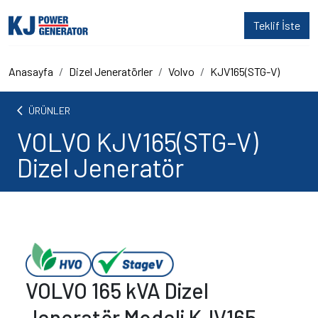
Teklif İste
Anasayfa
Dizel Jeneratörler
Volvo
KJV165(STG-V)
arrow_back_ios
ÜRÜNLER
VOLVO KJV165(STG-V)
Dizel Jeneratör
VOLVO 165 kVA Dizel
Jeneratör Modeli KJV165