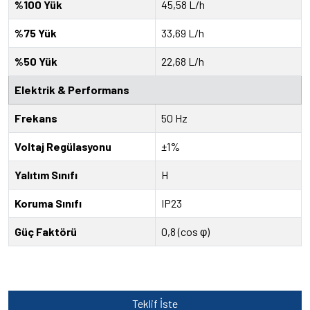
%100 Yük
45,58 L/h
%75 Yük
33,69 L/h
%50 Yük
22,68 L/h
Elektrik & Performans
Frekans
50 Hz
Voltaj Regülasyonu
±1%
Yalıtım Sınıfı
H
Koruma Sınıfı
IP23
Güç Faktörü
0,8 (cos φ)
Teklif İste