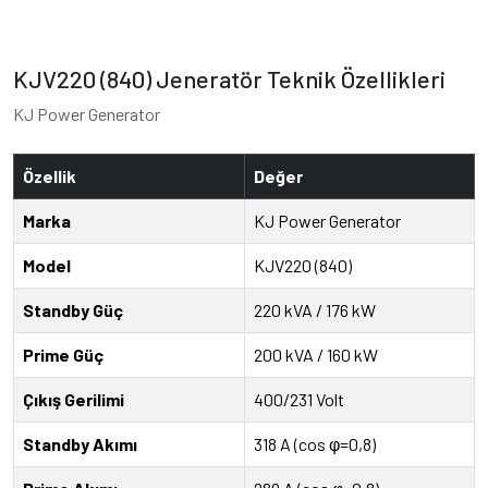
KJV220 (840) Jeneratör Teknik Özellikleri
KJ Power Generator
Özellik
Değer
Marka
KJ Power Generator
Model
KJV220 (840)
Standby Güç
220 kVA / 176 kW
Prime Güç
200 kVA / 160 kW
Çıkış Gerilimi
400/231 Volt
Standby Akımı
318 A (cos φ=0,8)