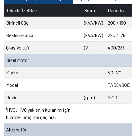
Teknik Özellikler
Birim
Değerler
Birincil Güç
(kVA/kW)
200 / 160
Bekleme Gücü
(kVA/kW)
220 / 176
Çıkış Voltajı
(V)
400/231
Dizel Motor
Marka
VOLVO
Model
TAD840GE
Devir
(rpm)
1500
¹HVO: HVO yakıtının kullanımı için
bizimle iletişime geçiniz.
Alternatör