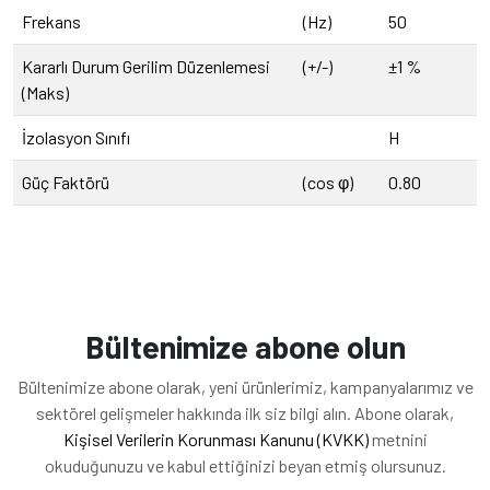
Frekans
(Hz)
50
Kararlı Durum Gerilim Düzenlemesi
(+/-)
±1 %
(Maks)
İzolasyon Sınıfı
H
Güç Faktörü
(cos φ)
0.80
Bültenimize abone olun
Bültenimize abone olarak, yeni ürünlerimiz, kampanyalarımız ve
sektörel gelişmeler hakkında ilk siz bilgi alın. Abone olarak,
Kişisel Verilerin Korunması Kanunu (KVKK)
metnini
okuduğunuzu ve kabul ettiğinizi beyan etmiş olursunuz.