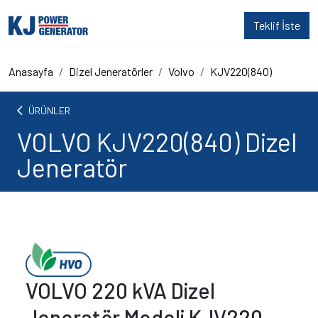
Teklif İste
Anasayfa
Dizel Jeneratörler
Volvo
KJV220(840)
arrow_back_ios
ÜRÜNLER
VOLVO KJV220(840) Dizel
Jeneratör
VOLVO 220 kVA Dizel
Jeneratör Modeli KJV220