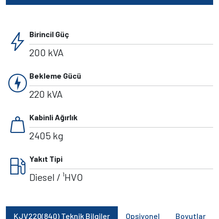
bolt
Birincil Güç
200 kVA
charger
Bekleme Gücü
220 kVA
weight
Kabinli Ağırlık
2405 kg
local_gas_station
Yakıt Tipi
Diesel / ¹HVO
KJV220(840) Teknik Bilgiler
Opsiyonel
Boyutlar