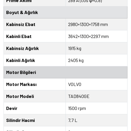
Prime Akımı
289 A (cos φ=0,8)
Boyut & Ağırlık
Kabinsiz Ebat
2980×1300×1758 mm
Kabinli Ebat
3642×1300×2297 mm
Kabinsiz Ağırlık
1915 kg
Kabinli Ağırlık
2405 kg
Motor Bilgileri
Motor Markası
VOLVO
Motor Modeli
TAD840GE
Devir
1500 rpm
Silindir Hacmi
7,7 L