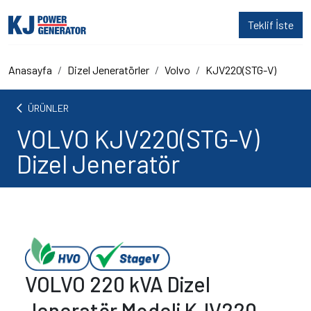
Teklif İste
Anasayfa
Dizel Jeneratörler
Volvo
KJV220(STG-V)
arrow_back_ios
ÜRÜNLER
VOLVO KJV220(STG-V)
Dizel Jeneratör
VOLVO 220 kVA Dizel
Jeneratör Modeli KJV220