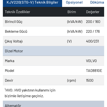
KJV220(STG-V) Teknik Bilgiler
Opsiyonel
Dökümanl
Teknik Özellikler
Birim
Değerler
Birincil Güç
(kVA/kW)
200 / 160
Bekleme Gücü
(kVA/kW)
220 / 176
Çıkış Voltajı
(V)
400/231
Dizel Motor
Marka
VOLVO
Model
TAD881GE
Devir
(rpm)
1500
¹HVO: HVO yakıtının kullanımı için
bizimle iletişime geçiniz.
Alternatör