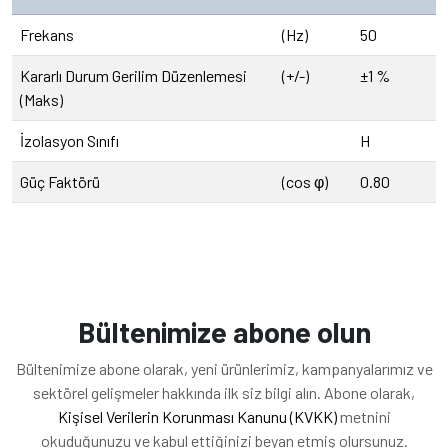
Frekans
(Hz)
50
Kararlı Durum Gerilim Düzenlemesi
(+/-)
±1 %
(Maks)
İzolasyon Sınıfı
H
Güç Faktörü
(cos φ)
0.80
Bültenimize abone olun
Bültenimize abone olarak, yeni ürünlerimiz, kampanyalarımız ve
sektörel gelişmeler hakkında ilk siz bilgi alın. Abone olarak,
Kişisel Verilerin Korunması Kanunu (KVKK)
metnini
okuduğunuzu ve kabul ettiğinizi beyan etmiş olursunuz.