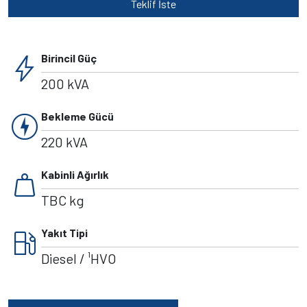
Teklif İste
bolt
Birincil Güç
200 kVA
charger
Bekleme Gücü
220 kVA
weight
Kabinli Ağırlık
TBC kg
local_gas_station
Yakıt Tipi
Diesel / ¹HVO