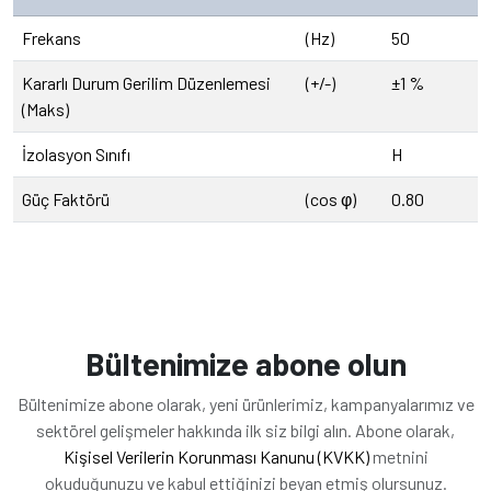
Frekans
(Hz)
50
Kararlı Durum Gerilim Düzenlemesi
(+/-)
±1 %
(Maks)
İzolasyon Sınıfı
H
Güç Faktörü
(cos φ)
0.80
Bültenimize abone olun
Bültenimize abone olarak, yeni ürünlerimiz, kampanyalarımız ve
sektörel gelişmeler hakkında ilk siz bilgi alın. Abone olarak,
Kişisel Verilerin Korunması Kanunu (KVKK)
metnini
okuduğunuzu ve kabul ettiğinizi beyan etmiş olursunuz.