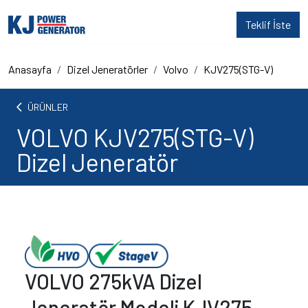
Teklif İste
Anasayfa
Dizel Jeneratörler
Volvo
KJV275(STG-V)
arrow_back_ios
ÜRÜNLER
VOLVO KJV275(STG-V)
Dizel Jeneratör
VOLVO 275kVA Dizel
Jeneratör Modeli KJV275