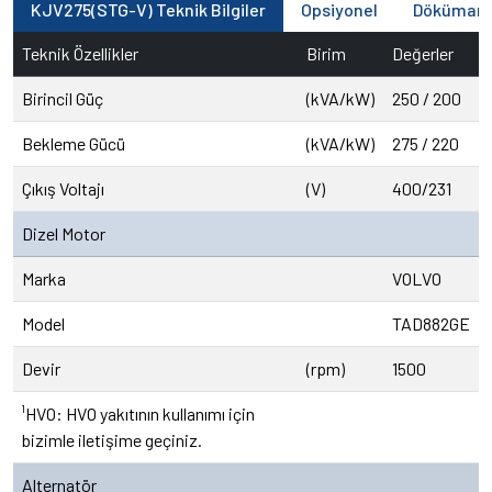
KJV275(STG-V) Teknik Bilgiler
Opsiyonel
Dökümanl
Teknik Özellikler
Birim
Değerler
Birincil Güç
(kVA/kW)
250 / 200
Bekleme Gücü
(kVA/kW)
275 / 220
Çıkış Voltajı
(V)
400/231
Dizel Motor
Marka
VOLVO
Model
TAD882GE
Devir
(rpm)
1500
¹HVO: HVO yakıtının kullanımı için
bizimle iletişime geçiniz.
Alternatör