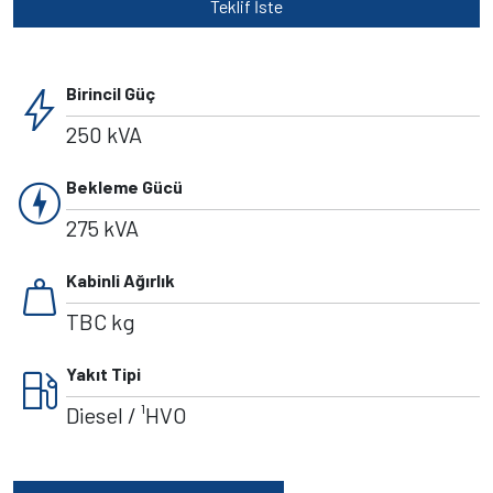
Teklif İste
bolt
Birincil Güç
250 kVA
charger
Bekleme Gücü
275 kVA
weight
Kabinli Ağırlık
TBC kg
local_gas_station
Yakıt Tipi
Diesel / ¹HVO