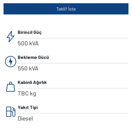
Teklif İste
bolt
Birincil Güç
500 kVA
charger
Bekleme Gücü
550 kVA
weight
Kabinli Ağırlık
TBC kg
local_gas_station
Yakıt Tipi
Diesel