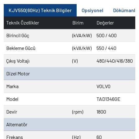
KJV550(60Hz) Teknik Bilgiler
Opsiyonel
Dökümanla
Teknik Özellikler
Birim
Değerler
Birincil Güç
(kVA/kW)
500 / 400
Bekleme Gücü
(kVA/kW)
550 / 440
Çıkış Voltajı
(V)
480/440/416/380
Dizel Motor
Marka
VOLVO
Model
TAD1346GE
Devir
(rpm)
1800
Alternatör
Frekans
(Hz)
60