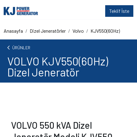
Teklif İste
Anasayfa
Dizel Jeneratörler
Volvo
KJV550(60Hz)
arrow_back_ios
ÜRÜNLER
VOLVO KJV550(60Hz)
Dizel Jeneratör
VOLVO 550 kVA Dizel
Jeneratör Modeli KJV550