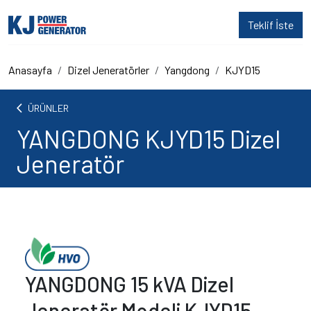
Teklif İste
Anasayfa
Dizel Jeneratörler
Yangdong
KJYD15
arrow_back_ios
ÜRÜNLER
YANGDONG KJYD15 Dizel
Jeneratör
YANGDONG 15 kVA Dizel
Jeneratör Modeli KJYD15