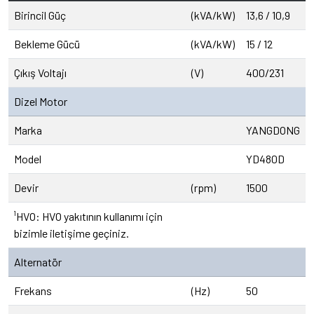
Birincil Güç
(kVA/kW)
13,6 / 10,9
Bekleme Gücü
(kVA/kW)
15 / 12
Çıkış Voltajı
(V)
400/231
Dizel Motor
Marka
YANGDONG
Model
YD480D
Devir
(rpm)
1500
¹HVO: HVO yakıtının kullanımı için
bizimle iletişime geçiniz.
Alternatör
Frekans
(Hz)
50