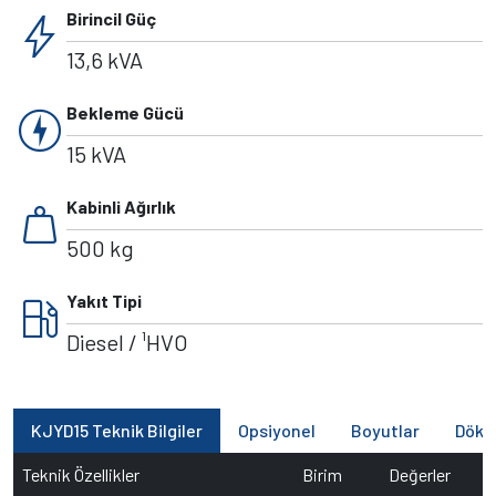
bolt
Birincil Güç
13,6 kVA
charger
Bekleme Gücü
15 kVA
weight
Kabinli Ağırlık
500 kg
local_gas_station
Yakıt Tipi
Diesel / ¹HVO
KJYD15 Teknik Bilgiler
Opsiyonel
Boyutlar
Dökü
Teknik Özellikler
Birim
Değerler