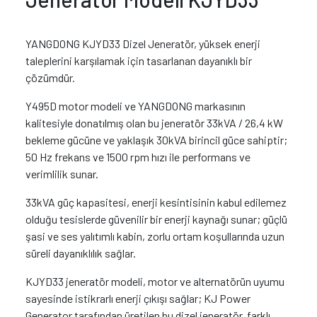
YANGDONG KJYD33 Dizel Jeneratör, yüksek enerji
taleplerini karşılamak için tasarlanan dayanıklı bir
çözümdür.
Y495D motor modeli ve YANGDONG markasının
kalitesiyle donatılmış olan bu jeneratör 33kVA / 26,4 kW
bekleme gücüne ve yaklaşık 30kVA birincil güce sahiptir;
50 Hz frekans ve 1500 rpm hızı ile performans ve
verimlilik sunar.
33kVA güç kapasitesi, enerji kesintisinin kabul edilemez
olduğu tesislerde güvenilir bir enerji kaynağı sunar; güçlü
şasi ve ses yalıtımlı kabin, zorlu ortam koşullarında uzun
süreli dayanıklılık sağlar.
KJYD33 jeneratör modeli, motor ve alternatörün uyumu
sayesinde istikrarlı enerji çıkışı sağlar; KJ Power
Generator tarafından üretilen bu dizel jeneratör, farklı