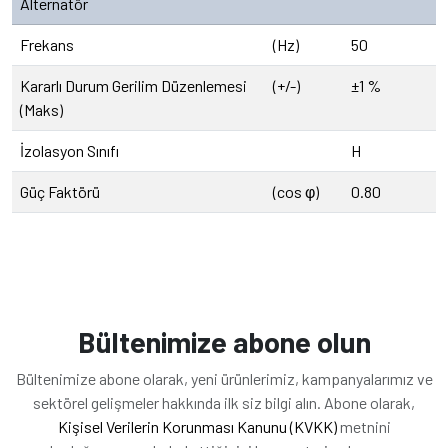
Alternatör
Frekans
(Hz)
50
Kararlı Durum Gerilim Düzenlemesi
(+/-)
±1 %
(Maks)
İzolasyon Sınıfı
H
Güç Faktörü
(cos φ)
0.80
Bültenimize abone olun
Bültenimize abone olarak, yeni ürünlerimiz, kampanyalarımız ve
sektörel gelişmeler hakkında ilk siz bilgi alın. Abone olarak,
Kişisel Verilerin Korunması Kanunu (KVKK)
metnini