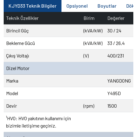
KJYD33 Teknik Bilgiler
Opsiyonel
Boyutlar
Dökü
Teknik Özellikler
Birim
Değerler
Birincil Güç
(kVA/kW)
30 / 24
Bekleme Gücü
(kVA/kW)
33 / 26,4
Çıkış Voltajı
(V)
400/231
Dizel Motor
Marka
YANGDONG
Model
Y495D
Devir
(rpm)
1500
¹HVO: HVO yakıtının kullanımı için
bizimle iletişime geçiniz.