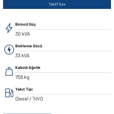
Teklif İste
bolt
Birincil Güç
30 kVA
charger
Bekleme Gücü
33 kVA
weight
Kabinli Ağırlık
759 kg
local_gas_station
Yakıt Tipi
Diesel / ¹HVO