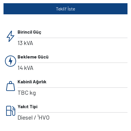
Teklif İste
bolt
Birincil Güç
13 kVA
charger
Bekleme Gücü
14 kVA
weight
Kabinli Ağırlık
TBC kg
local_gas_station
Yakıt Tipi
Diesel / ¹HVO