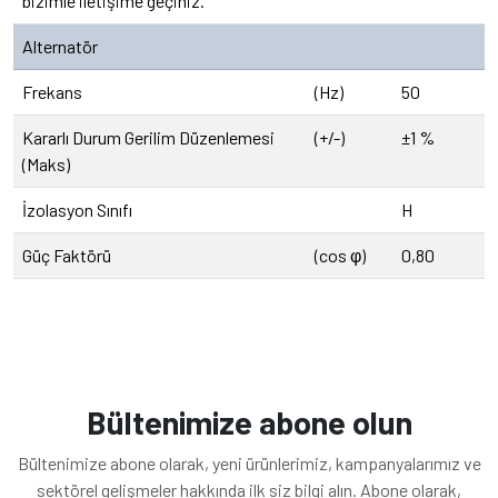
bizimle iletişime geçiniz.
Alternatör
Frekans
(Hz)
50
Kararlı Durum Gerilim Düzenlemesi
(+/-)
±1 %
(Maks)
İzolasyon Sınıfı
H
Güç Faktörü
(cos φ)
0,80
Bültenimize abone olun
Bültenimize abone olarak, yeni ürünlerimiz, kampanyalarımız ve
sektörel gelişmeler hakkında ilk siz bilgi alın. Abone olarak,