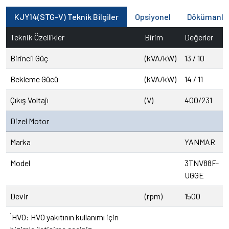
KJY14(STG-V) Teknik Bilgiler
Opsiyonel
Dökümanla
Teknik Özellikler
Birim
Değerler
Birincil Güç
(kVA/kW)
13 / 10
Bekleme Gücü
(kVA/kW)
14 / 11
Çıkış Voltajı
(V)
400/231
Dizel Motor
Marka
YANMAR
Model
3TNV88F-
UGGE
Devir
(rpm)
1500
¹HVO: HVO yakıtının kullanımı için