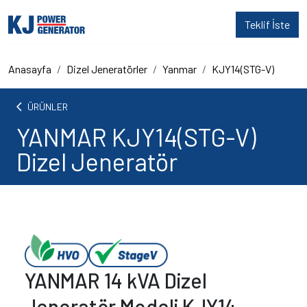
Teklif İste
Anasayfa
Dizel Jeneratörler
Yanmar
KJY14(STG-V)
arrow_back_ios
ÜRÜNLER
YANMAR KJY14(STG-V)
Dizel Jeneratör
YANMAR 14 kVA Dizel
Jeneratör Modeli KJY14