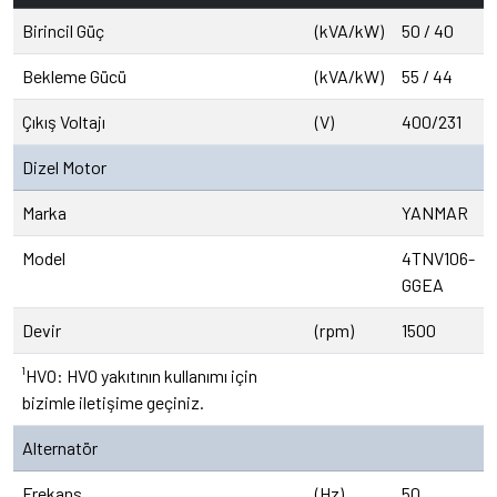
Birincil Güç
(kVA/kW)
50 / 40
Bekleme Gücü
(kVA/kW)
55 / 44
Çıkış Voltajı
(V)
400/231
Dizel Motor
Marka
YANMAR
Model
4TNV106-
GGEA
Devir
(rpm)
1500
¹HVO: HVO yakıtının kullanımı için
bizimle iletişime geçiniz.
Alternatör
Frekans
(Hz)
50