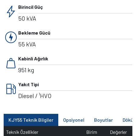
bolt
Birincil Güç
50 kVA
charger
Bekleme Gücü
55 kVA
weight
Kabinli Ağırlık
951 kg
local_gas_station
Yakıt Tipi
Diesel / ¹HVO
KJY55 Teknik Bilgiler
Opsiyonel
Boyutlar
Döküm
Teknik Özellikler
Birim
Değerler