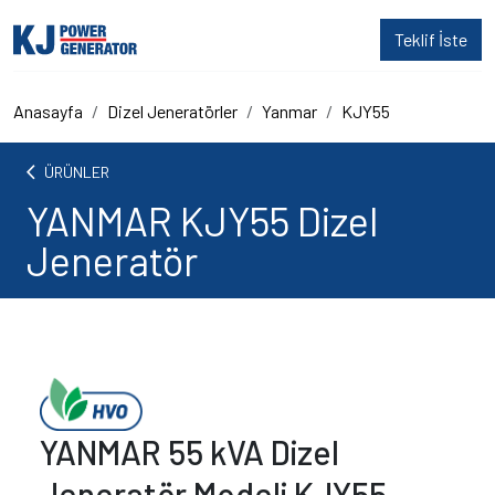
Teklif İste
Anasayfa
Dizel Jeneratörler
Yanmar
KJY55
arrow_back_ios
ÜRÜNLER
YANMAR KJY55 Dizel
Jeneratör
YANMAR 55 kVA Dizel
Jeneratör Modeli KJY55