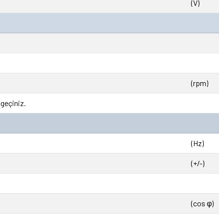
(V)
(rpm)
 geçiniz.
(Hz)
(+/-)
(cos φ)