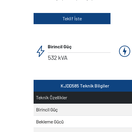
Teklif İste
bolt
charger
Birincil Güç
532 kVA
KJDD585 Teknik Bilgiler
Teknik Özellikler
Birincil Güç
Bekleme Gücü