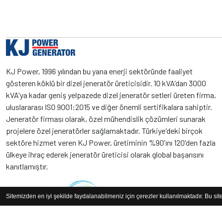
KJ Power, 1996 yılından bu yana enerji sektöründe faaliyet
gösteren köklü bir dizel jeneratör üreticisidir. 10 kVA'dan 3000
kVA'ya kadar geniş yelpazede dizel jeneratör setleri üreten firma,
uluslararası ISO 9001:2015 ve diğer önemli sertifikalara sahiptir.
Jeneratör firması olarak, özel mühendislik çözümleri sunarak
projelere özel jeneratörler sağlamaktadır. Türkiye'deki birçok
sektöre hizmet veren KJ Power, üretiminin %90'ını 120'den fazla
ülkeye ihraç ederek jeneratör üreticisi olarak global başarısını
kanıtlamıştır.
Sitemizden en iyi şekilde faydalanabilmeniz için çerezler kullanılmaktadır. Bu si