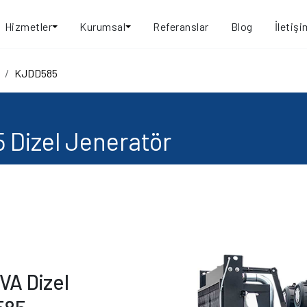
Hizmetler
Kurumsal
Referanslar
Blog
İletişi
KJDD585
Dizel Jeneratör
A Dizel