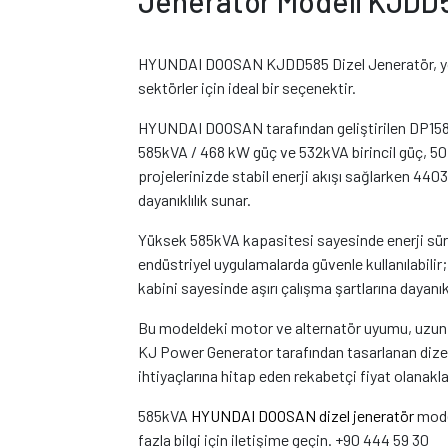
Jeneratör Modeli KJDD
HYUNDAI DOOSAN KJDD585 Dizel Jeneratör, yoğ
sektörler için ideal bir seçenektir.
HYUNDAI DOOSAN tarafından geliştirilen DP1
585kVA / 468 kW güç ve 532kVA birincil güç, 50 
projelerinizde stabil enerji akışı sağlarken 4403
dayanıklılık sunar.
Yüksek 585kVA kapasitesi sayesinde enerji süre
endüstriyel uygulamalarda güvenle kullanılabilir
kabini sayesinde aşırı çalışma şartlarına dayanıkl
Bu modeldeki motor ve alternatör uyumu, uzun s
KJ Power Generator tarafından tasarlanan dizel je
ihtiyaçlarına hitap eden rekabetçi fiyat olanakla
585kVA
HYUNDAI DOOSAN dizel jeneratör
mode
fazla bilgi için iletişime geçin. +90 444 59 30