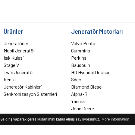
Ürünler
Jeneratör Motorları
Jeneratörler
Volvo Penta
Mobil Jeneratör
Cummins
Işık Kulesi
Perkins
Stage V
Baudouin
Twin Jeneratör
HD Hyundai Doosan
Rental
Sdec
Jeneratör Kabinleri
Diamond Diesel
Senkronizasyon Sistemleri
Alpha-R
Yanmar
John Deere
Yangdong
teye giriş yaparak çerez kullanımını kabul etmiş sayılıyorsunuz.
More information