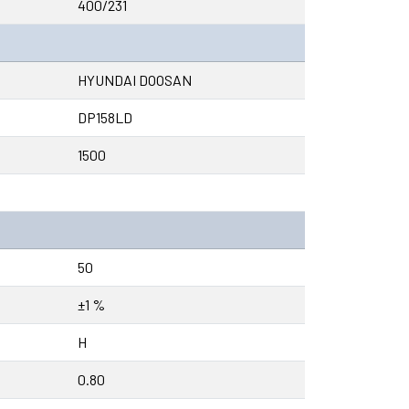
400/231
HYUNDAI DOOSAN
DP158LD
1500
50
±1 %
H
0.80