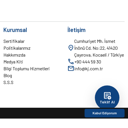
Kurumsal
İletişim
Sertifikalar
Cumhuriyet Mh. İsmet
location_on
Politikalarımız
İnönü Cd. No:22, 41420
Hakkımızda
Çayırova, Kocaeli / Türkiye
call
Medya Kiti
+90 444 59 30
mail
Bilgi Toplumu Hizmetleri
info@kj.com.tr
Blog
S.S.S
add_notes
Teklif Al
Kabul Ediyorum