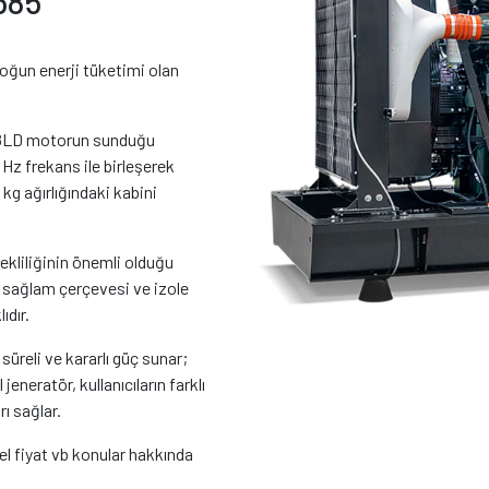
585
un enerji tüketimi olan
58LD motorun sunduğu
Hz frekans ile birleşerek
 kg ağırlığındaki kabini
kliliğinin önemli olduğu
; sağlam çerçevesi ve izole
ıdır.
üreli ve kararlı güç sunar;
neratör, kullanıcıların farklı
rı sağlar.
l fiyat vb konular hakkında