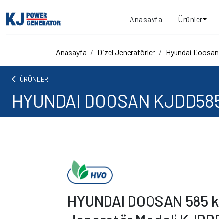
Anasayfa
Ürünler
Anasayfa
Dizel Jeneratörler
Hyundai Doosan
arrow_back_ios
ÜRÜNLER
HYUNDAI DOOSAN KJDD585 
HYUNDAI DOOSAN 585 kV