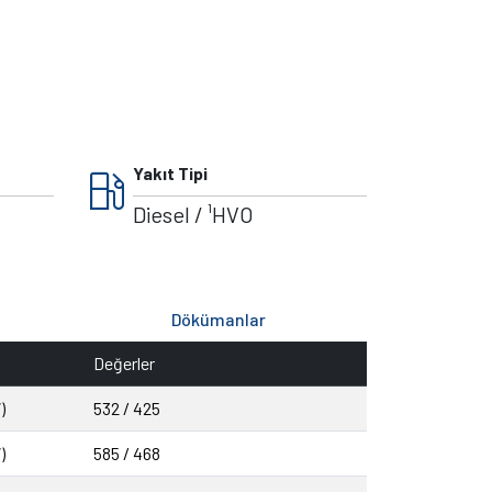
local_gas_station
Yakıt Tipi
Diesel / ¹HVO
Dökümanlar
Değerler
)
532 / 425
)
585 / 468