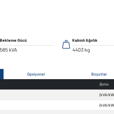
weight
Bekleme Gücü
Kabinli Ağırlık
585 kVA
4403 kg
Opsiyonel
Boyutlar
Birim
(kVA/kW
(kVA/kW