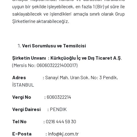
uygun bir şekilde işleyebilecek, en fazla 1 (Bir) yıl süre ile
saklayabilecek ve işlendikleri amaçla sınırlı olarak Grup
Şirketlerine aktarabileceğiz.
Veri Sorumlusu ve Temsilcisi
Şirketin Unvanı :
Kürkçüoğlu İç ve Dış Ticaret A.Ş
.
(Mersis No: 0606032221400017)
Adres :
Sanayi Mah. Uran Sok. No: 3 Pendik,
İSTANBUL
Vergi No :
6060322214
Vergi Dairesi :
PENDIK
Tel No :
0216 444 59 30
E-Posta :
info@kj.com.tr