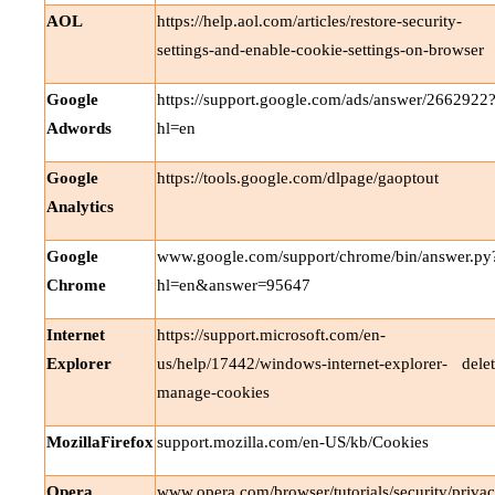
AOL
https://help.aol.com/articles/restore-security-
settings-and-enable-cookie-settings-on-browser
Google
https://support.google.com/ads/answer/2662922
Adwords
hl=en
Google
https://tools.google.com/dlpage/gaoptout
Analytics
Google
www.google.com/support/chrome/bin/answer.py
Chrome
hl=en&answer=95647
Internet
https://support.microsoft.com/en-
Explorer
us/help/17442/windows-internet-explorer- delet
manage-cookies
MozillaFirefox
support.mozilla.com/en-US/kb/Cookies
Opera
www.opera.com/browser/tutorials/security/privac