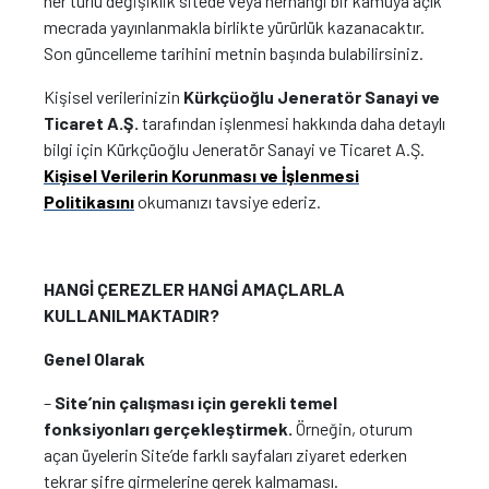
her türlü değişiklik sitede veya herhangi bir kamuya açık
mecrada yayınlanmakla birlikte yürürlük kazanacaktır.
Son güncelleme tarihini metnin başında bulabilirsiniz.
Kişisel verilerinizin
Kürkçüoğlu Jeneratör Sanayi ve
Ticaret A.Ş.
tarafından işlenmesi hakkında daha detaylı
bilgi için Kürkçüoğlu Jeneratör Sanayi ve Ticaret A.Ş.
Kişisel Verilerin Korunması ve İşlenmesi
Politikasını
okumanızı tavsiye ederiz.
HANGİ ÇEREZLER HANGİ AMAÇLARLA
KULLANILMAKTADIR?
Genel Olarak
–
Site’nin çalışması için gerekli temel
fonksiyonları gerçekleştirmek.
Örneğin, oturum
açan üyelerin Site’de farklı sayfaları ziyaret ederken
tekrar şifre girmelerine gerek kalmaması.