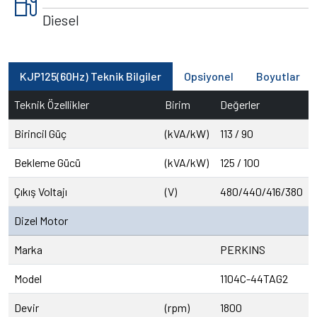
local_gas_station
Diesel
KJP125(60Hz) Teknik Bilgiler
Opsiyonel
Boyutlar
Teknik Özellikler
Birim
Değerler
Birincil Güç
(kVA/kW)
113 / 90
Bekleme Gücü
(kVA/kW)
125 / 100
Çıkış Voltajı
(V)
480/440/416/380
Dizel Motor
Marka
PERKINS
Model
1104C-44TAG2
Devir
(rpm)
1800