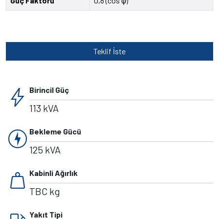
Güç Faktörü
0,8 (cos φ)
Teklif İste
bolt
Birincil Güç
113 kVA
charger
Bekleme Gücü
125 kVA
weight
Kabinli Ağırlık
TBC kg
Yakıt Tipi