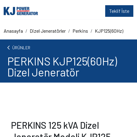
Teklif İste
Anasayfa
Dizel Jeneratörler
Perkins
KJP125(60Hz)
arrow_back_ios
ÜRÜNLER
PERKINS KJP125(60Hz)
Dizel Jeneratör
PERKINS 125 kVA Dizel
Jeneratör Modeli KJP125