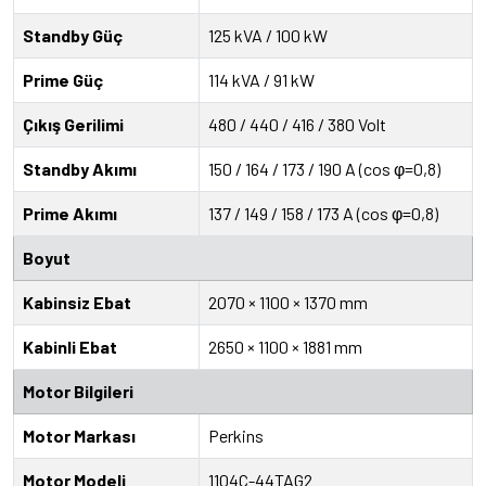
Standby Güç
125 kVA / 100 kW
Prime Güç
114 kVA / 91 kW
Çıkış Gerilimi
480 / 440 / 416 / 380 Volt
Standby Akımı
150 / 164 / 173 / 190 A (cos φ=0,8)
Prime Akımı
137 / 149 / 158 / 173 A (cos φ=0,8)
Boyut
Kabinsiz Ebat
2070 × 1100 × 1370 mm
Kabinli Ebat
2650 × 1100 × 1881 mm
Motor Bilgileri
Motor Markası
Perkins
Motor Modeli
1104C-44TAG2