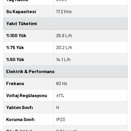
Su Kapasitesi
17.2 litre
Yakıt Tüketimi
%100 Yük
26.9 L/h
%75 Yük
20.2 L/h
%50 Yük
14.1 L/h
Elektrik & Performans
Frekans
60 Hz
Voltaj Regülasyonu
±1%
Yalıtım Sınıfı
H
Koruma Sınıfı
IP23