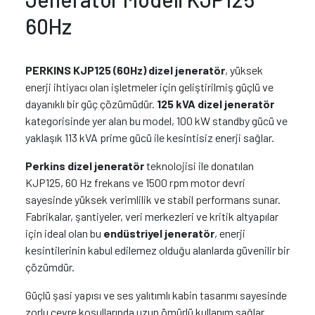
60Hz
PERKINS KJP125 (60Hz) dizel jeneratör
, yüksek
enerji ihtiyacı olan işletmeler için geliştirilmiş güçlü ve
dayanıklı bir güç çözümüdür.
125 kVA dizel jeneratör
kategorisinde yer alan bu model, 100 kW standby gücü ve
yaklaşık 113 kVA prime gücü ile kesintisiz enerji sağlar.
Perkins dizel jeneratör
teknolojisi ile donatılan
KJP125, 60 Hz frekans ve 1500 rpm motor devri
sayesinde yüksek verimlilik ve stabil performans sunar.
Fabrikalar, şantiyeler, veri merkezleri ve kritik altyapılar
için ideal olan bu
endüstriyel jeneratör
, enerji
kesintilerinin kabul edilemez olduğu alanlarda güvenilir bir
çözümdür.
Güçlü şasi yapısı ve ses yalıtımlı kabin tasarımı sayesinde
zorlu çevre koşullarında uzun ömürlü kullanım sağlar.