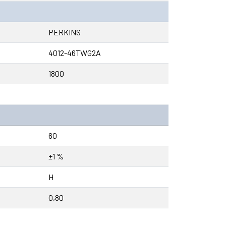
PERKINS
4012-46TWG2A
1800
60
±1 %
H
0,80