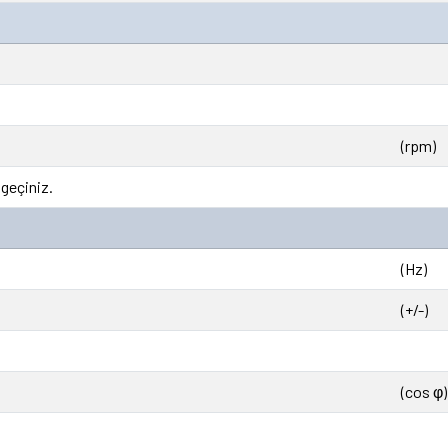
(rpm)
 geçiniz.
(Hz)
(+/-)
(cos φ)