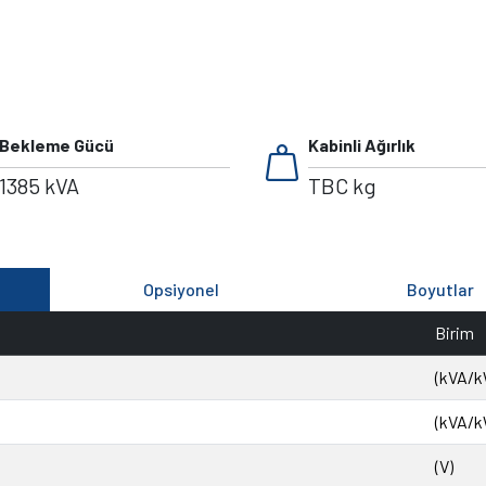
weight
Bekleme Gücü
Kabinli Ağırlık
1385 kVA
TBC kg
Opsiyonel
Boyutlar
Birim
(kVA/k
(kVA/k
(V)