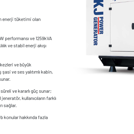
enerji tüketimi olan
kW performansı ve 1259kVA
lık ve stabil enerji akışı
kezleri ve büyük
ş şasi ve ses yalıtımlı kabin,
sunar.
üreli ve kararlı güç sunar;
neratör, kullanıcıların farklı
rı sağlar.
b konular hakkında fazla