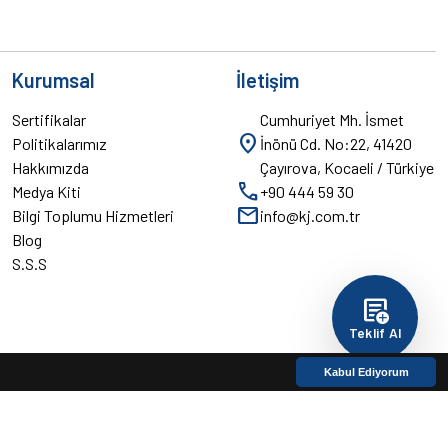
Kurumsal
İletişim
Sertifikalar
Cumhuriyet Mh. İsmet
location_on
Politikalarımız
İnönü Cd. No:22, 41420
Hakkımızda
Çayırova, Kocaeli / Türkiye
call
Medya Kiti
+90 444 59 30
mail
Bilgi Toplumu Hizmetleri
info@kj.com.tr
Blog
S.S.S
add_notes
Teklif Al
Kabul Ediyorum
LinkedIn
|
Instagram
|
YouTube
|
Facebook
|
TikTok
|
X