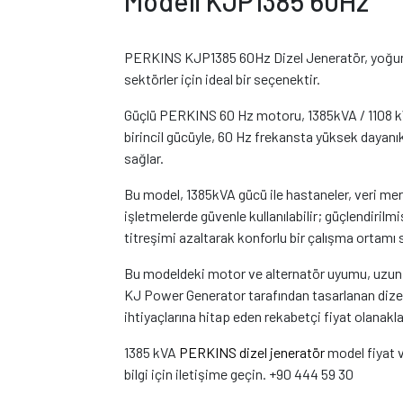
Modeli KJP1385 60Hz
PERKINS KJP1385 60Hz Dizel Jeneratör, yoğun 
sektörler için ideal bir seçenektir.
Güçlü PERKINS 60 Hz motoru, 1385kVA / 1108 
birincil gücüyle, 60 Hz frekansta yüksek dayanıklı
sağlar.
Bu model, 1385kVA gücü ile hastaneler, veri mer
işletmelerde güvenle kullanılabilir; güçlendirilmi
titreşimi azaltarak konforlu bir çalışma ortamı 
Bu modeldeki motor ve alternatör uyumu, uzun s
KJ Power Generator tarafından tasarlanan dizel je
ihtiyaçlarına hitap eden rekabetçi fiyat olanakla
1385 kVA
PERKINS dizel jeneratör
model fiyat v
bilgi için iletişime geçin. +90 444 59 30