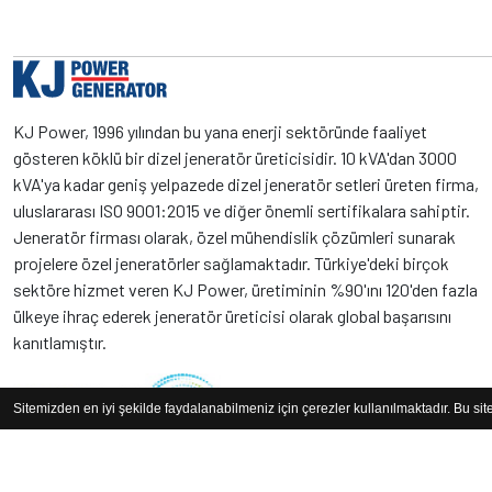
KJ Power, 1996 yılından bu yana enerji sektöründe faaliyet
gösteren köklü bir dizel jeneratör üreticisidir. 10 kVA'dan 3000
kVA'ya kadar geniş yelpazede dizel jeneratör setleri üreten firma,
uluslararası ISO 9001:2015 ve diğer önemli sertifikalara sahiptir.
Jeneratör firması olarak, özel mühendislik çözümleri sunarak
projelere özel jeneratörler sağlamaktadır. Türkiye'deki birçok
sektöre hizmet veren KJ Power, üretiminin %90'ını 120'den fazla
ülkeye ihraç ederek jeneratör üreticisi olarak global başarısını
kanıtlamıştır.
Sitemizden en iyi şekilde faydalanabilmeniz için çerezler kullanılmaktadır. Bu si
KJ Power Generator. Tüm hakları saklıdır.