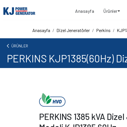
Anasayfa
Ürünler
Anasayfa
Dizel Jeneratörler
Perkins
KJP1
arrow_back_ios
ÜRÜNLER
PERKINS KJP1385(60Hz) Diz
PERKINS 1385 kVA Dizel