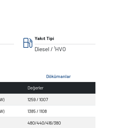
local_gas_station
Yakıt Tipi
Diesel / ¹HVO
Dökümanlar
Değerler
W)
1259 / 1007
W)
1385 / 1108
480/440/416/380