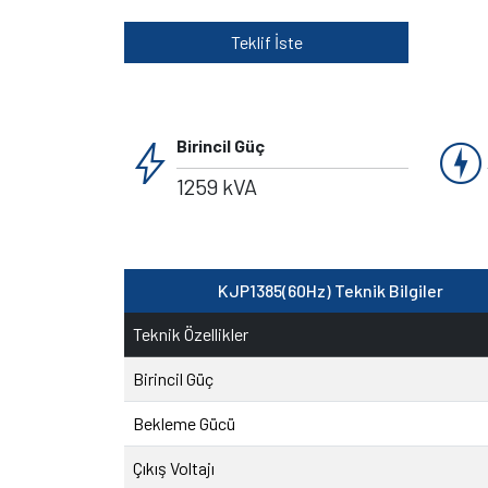
Teklif İste
bolt
charger
Birincil Güç
1259 kVA
KJP1385(60Hz) Teknik Bilgiler
Teknik Özellikler
Birincil Güç
Bekleme Gücü
Çıkış Voltajı