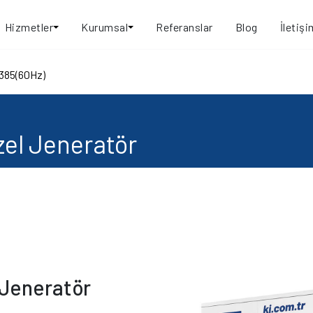
Hizmetler
Kurumsal
Referanslar
Blog
İletişi
385(60Hz)
el Jeneratör
 Jeneratör