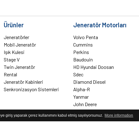
Ürünler
Jeneratör Motorları
Jeneratörler
Volvo Penta
Mobil Jeneratör
Cummins
Işık Kulesi
Perkins
Stage V
Baudouin
Twin Jeneratör
HD Hyundai Doosan
Rental
Sdec
Jeneratör Kabinleri
Diamond Diesel
Senkronizasyon Sistemleri
Alpha-R
Yanmar
John Deere
Yangdong
teye giriş yaparak çerez kullanımını kabul etmiş sayılıyorsunuz.
More information